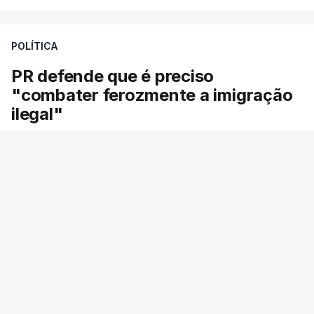
A apreensão aconteceu na tarde desta sexta-feira,
desencadeando uma ação de prevenção
POLÍTICA
desencadeada pela Polícia Judiciária, em
PR defende que é preciso
articulação com a Marinha, a Autoridade Marítima
"combater ferozmente a imigração
Nacional e a Força Aérea.
ilegal"
O ano de 2026 tem sido um ano de recordes: foi
O Presidente da República voltou hoje a
apreendida mais cocaína até ao momento de que
defender a necessidade de "combater
em todo o ano de 2025.
ferozmente" a imigração ilegal. O presidente da
A ação de prevenção visa a deteção em alto mar
República insiste que defender a segurança das
de embarcações de alta velocidade (EAV) que
fronteiras não é incompatível com a dignidade
humana.
utilizam a costa nacional para o tráfico de droga.
RTP
/
atualizado 8 Agosto 2026, 21:53
c/ Lusa