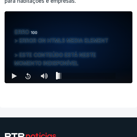
para habitações e empresas.
Depois, a comitiva segue para o Centro de
Meios Aéreos de Ferreira do Zêzere
e, pela
hora do almoço, volta a visitar casas que ficaram
ERRO
100
danificadas pelo mau tempo, desta vez em
ERROR ON HTML5 MEDIA ELEMENT
Mação.
ESTE CONTEÚDO ESTÁ NESTE
MOMENTO INDISPONÍVEL
Para as 16h00 está marcada a assinatura de um
protocolo entre a Estrutura de Missão para a
reconstrução da região centro do país e
fundações, uma cerimónia que vai acontecer no
núcleo museológico da Central Elétrica de Tomar.
No primeiro dia, o Presidente da República disse
aos jornalistas que o seu objetivo com esta