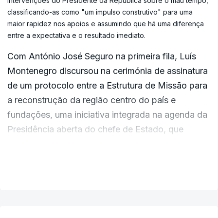
intervenções do Presidente da República sobre o mau tempo,
programa de transformação, recuperação e resiliência",
classificando-as como "um impulso construtivo" para uma
De acordo com o primeiro-ministro, "é
adiantou.
maior rapidez nos apoios e assumindo que há uma diferença
absolutamente crucial que se aproveite este
entre a expectativa e o resultado imediato.
tempo que medeia até ao período do ano onde as
Com António José Seguro na primeira fila, Luís
temperaturas provavelmente atingirão valores
Montenegro discursou na cerimónia de assinatura
mais elevados".
de um protocolo entre a Estrutura de Missão para
a reconstrução da região centro do país e
"Haverá menos humidade e, portanto, se antecipa
fundações, uma iniciativa integrada na agenda da
uma adversidade climática, por contraposição
Presidência aberta do chefe de Estado, que
exatamente àquela que tivemos agora. Que
decorre até sexta-feira nas regiões mais afetadas
possamos antecipar tudo aquilo que puder ser
pelo mau tempo de fevereiro.
feito do ponto de vista preventivo, para diminuir
VER MAIS
os riscos e, portanto, para podermos também aí
ter resultados menos onerosos do ponto de vista
da proteção da vida das pessoas, que é o
ERRO
100
essencial, do bem-estar e do património de todos