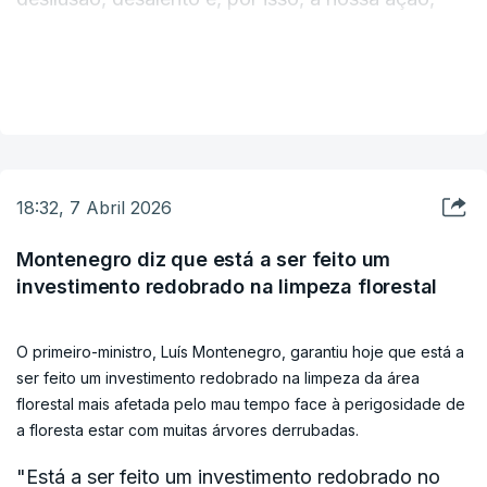
mais do que as nossas palavras, são cruciais
neste momento da vida nacional", afirmou o
VER MAIS
Presidente da República na sua intervenção
cerimónia de assinatura de um protocolo entre a
Estrutura de Missão para a reconstrução da
região centro do país e fundações, em Tomar,
18:32, 7 Abril 2026
distrito de Santarém.
Montenegro diz que está a ser feito um
investimento redobrado na limpeza florestal
Discursando depois do primeiro-ministro, Luís
Montenegro, Seguro explicou que o foco da sua
O primeiro-ministro, Luís Montenegro, garantiu hoje que está a
primeira Presidência aberta, na região Centro, é
ser feito um investimento redobrado na limpeza da área
"ajudar a minorar as dificuldades das pessoas e
florestal mais afetada pelo mau tempo face à perigosidade de
centrada nas soluções dos seus problemas".
a floresta estar com muitas árvores derrubadas.
"Está a ser feito um investimento redobrado no