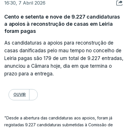
ERROR ON HTML5 MEDIA ELEMENT
16:30, 7 Abril 2026
nós", sustentou.
ESTE CONTEÚDO ESTÁ NESTE MOMENTO
Cento e setenta e nove de 9.227 candidaturas
INDISPONÍVEL
a apoios à reconstrução de casas em Leiria
Já durante a manhã, no concelho de Mação, o
foram pagas
Presidente da República, António José Seguro,
voltou a chamar a atenção para a necessidade de
As candidaturas a apoios para reconstrução de
casas danificadas pelo mau tempo no concelho de
se proceder à limpeza dos caminhos florestais,
Leiria pagas são 179 de um total de 9.227 entradas,
que esperava que "tivesse começado mais cedo",
"Eu quero, nesta ocasião dizer, senhor Presidente,
anunciou a Câmara hoje, dia em que termina o
para evitar uma catástrofe no próximo verão.
que temos registado como muito positivas as
prazo para a entrega.
suas intervenções e interações com as pessoas,
"Todos desejamos que não aconteça nenhuma
com as comunidades, as instituições, as
catástrofe neste verão e eu alertei para a
OUVIR
autoridades locais, num impulso que é construtivo
necessidade de fazer esta limpeza dos caminhos
para que todos os órgãos da administração e
florestais e dos aceiros há muito tempo e,
todas as estruturas da nossa sociedade possam
"Desde a abertura das candidaturas aos apoios, foram já
portanto, eu esperava que tivesse começado mais
convergir para sermos mais rápidos a executar, a
registadas 9.227 candidaturas submetidas à Comissão de