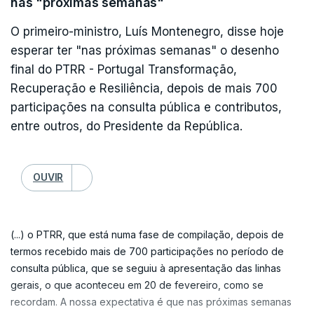
nas "próximas semanas"
acrescentou.
"É esse o sentido e o dever que eu considero que
O primeiro-ministro, Luís Montenegro, disse hoje
deve ter o Presidente da República. É esse o
esperar ter "nas próximas semanas" o desenho
Com o Presidente da República a assistir na
sentido e o dever que eu continuarei a fazer daqui
final do PTRR - Portugal Transformação,
plateia, Luís Montenegro aludiu às reuniões que o
até sexta-feira nesta presidência aberta",
Recuperação e Resiliência, depois de mais 700
ministro da Administração Interna, Luís Neves,
prometeu.
participações na consulta pública e contributos,
manteve na semana passada com o intuito de
entre outros, do Presidente da República.
coordenar esforços entre várias entidades.
Seguro considerou que este não é o momento de
se fazer "nenhuma avaliação".
OUVIR
"Ontem [segunda-feira] mesmo, junto de sua
excelência o senhor Presidente da República, deu
"Este é o momento de deixar a palavra, como
conta de que está em curso um trabalho de
Presidente da República, de reforço de todas as
(...) o PTRR, que está numa fase de compilação, depois de
colaboração entre o Ministério da Administração
termos recebido mais de 700 participações no período de
nossas energias e capacidades para que os
Interna, o Ministério da Agricultura e Mar e o
consulta pública, que se seguiu à apresentação das linhas
apoios cheguem às famílias que precisam, às
gerais, o que aconteceu em 20 de fevereiro, como se
Ministério da Defesa Nacional, que junta, para
empresas que necessitam, para que elas voltem a
recordam. A nossa expectativa é que nas próximas semanas
além dos três ministros responsáveis por estes