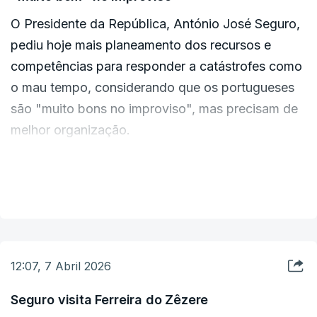
parcial de milhares de casas, empresas e equipamentos, a
O Presidente da República, António José Seguro,
queda de árvores e de estruturas, o corte de energia, água e
comunicações, inundações e cheias, com prejuízos de
pediu hoje mais planeamento dos recursos e
milhares de milhões de euros.
competências para responder a catástrofes como
o mau tempo, considerando que os portugueses
As regiões Centro, Lisboa e Vale do Tejo e Alentejo foram as
mais afetadas.
são "muito bons no improviso", mas precisam de
melhor organização.
“Planeamento e organização. Ajuda porque toda
VER MAIS
a gente sabe o que é que deve fazer em cada
momento. Nós somos muito bons no improviso.
Precisamos de ser melhores na organização das
nossas competências e dos nossos recursos”,
12:07, 7 Abril 2026
pediu Seguro.
Seguro visita Ferreira do Zêzere