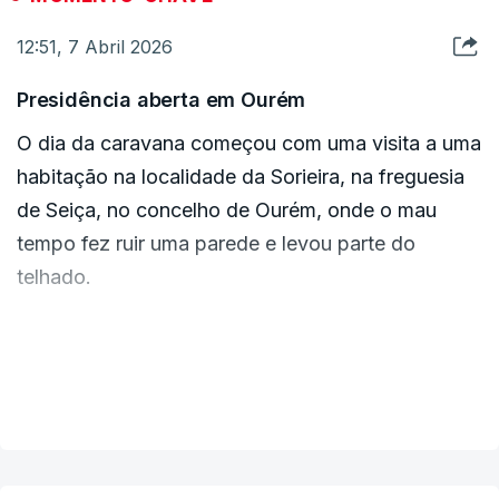
Proteção Civil.
12:51, 7 Abril 2026
c/Lusa
Presidência aberta em Ourém
O dia da caravana começou com uma visita a uma
habitação na localidade da Sorieira, na freguesia
de Seiça, no concelho de Ourém, onde o mau
tempo fez ruir uma parede e levou parte do
telhado.
Elsi Silva, com dois filhos menores, é a
proprietária da casa visitada, onde vivia há quatro
VER MAIS
anos e que teve de ser realojada.
À porta, outras mulheres partilharam com o chefe