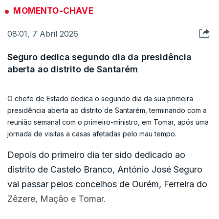
de Estado a tristeza de verem as suas habitações
MOMENTO-CHAVE
afetadas pelo mau tempo e de terem sido
08:01, 7 Abril 2026
obrigadas a aceitar realojamento.
Seguro dedica segundo dia da presidência
Seguro não ficou indiferente à emoção de Maria
aberta ao distrito de Santarém
de Sousa, de 70 anos, que passou a viver com o
marido e o filho numa habitação cedida pela
O chefe de Estado dedica o segundo dia da sua primeira
Câmara Municipal, mas que espera regressar
presidência aberta ao distrito de Santarém, terminando com a
rapidamente a sua casa.
reunião semanal com o primeiro-ministro, em Tomar, após uma
jornada de visitas a casas afetadas pelo mau tempo.
“Tem de ir à Câmara, falar aos serviços sociais,
Depois do primeiro dia ter sido dedicado ao
que estão a acompanhar esta situação e
distrito de Castelo Branco, António José Seguro
perguntar como é que está a sua situação. Vai lá à
vai passar pelos concelhos de Ourém, Ferreira do
Câmara e diz eu venho saber como é que está a
Zêzere, Mação e Tomar.
situação, para se inteirar”, aconselhou.