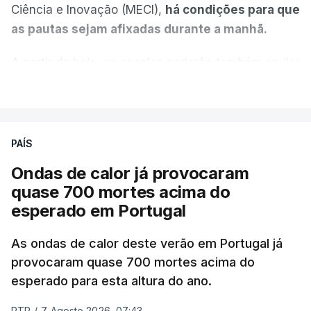
Ciência e Inovação (MECI),
há condições para que
as pautas sejam afixadas durante a manhã.
A partir de hoje, as escolas poderão também enviar
aos alunos as versões digitalizadas das respetivas
VER MAIS
provas classificadas, à semelhança do que
aconteceu durante a 1.ª fase.
PAÍS
Em anos anteriores, a consulta das provas
Ondas de calor já provocaram
dependia da apresentação de um requerimento,
quase 700 mortes acima do
mas o Governo decidiu, a partir deste ano,
esperado em Portugal
disponibilizar a cópia dos exames classificados a
todos os estudantes para "reforçar a transparência
As ondas de calor deste verão em Portugal já
e rigor do processo" devido às falhas na
provocaram quase 700 mortes acima do
classificação eletrónica.
esperado para esta altura do ano.
Serão também publicadas as notas da 2.ª fase
RTP
/
7 Agosto 2026, 07:43