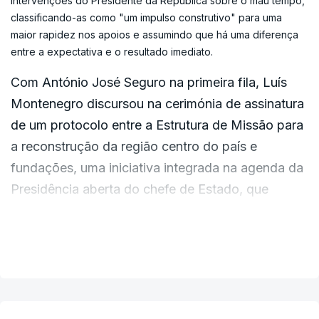
intervenções do Presidente da República sobre o mau tempo,
programa de transformação, recuperação e resiliência",
classificando-as como "um impulso construtivo" para uma
De acordo com o primeiro-ministro, "é
adiantou.
maior rapidez nos apoios e assumindo que há uma diferença
absolutamente crucial que se aproveite este
entre a expectativa e o resultado imediato.
tempo que medeia até ao período do ano onde as
Com António José Seguro na primeira fila, Luís
temperaturas provavelmente atingirão valores
Montenegro discursou na cerimónia de assinatura
mais elevados".
de um protocolo entre a Estrutura de Missão para
a reconstrução da região centro do país e
"Haverá menos humidade e, portanto, se antecipa
fundações, uma iniciativa integrada na agenda da
uma adversidade climática, por contraposição
Presidência aberta do chefe de Estado, que
exatamente àquela que tivemos agora. Que
decorre até sexta-feira nas regiões mais afetadas
possamos antecipar tudo aquilo que puder ser
pelo mau tempo de fevereiro.
feito do ponto de vista preventivo, para diminuir
VER MAIS
os riscos e, portanto, para podermos também aí
ter resultados menos onerosos do ponto de vista
da proteção da vida das pessoas, que é o
ERRO
100
essencial, do bem-estar e do património de todos