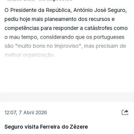
parcial de milhares de casas, empresas e equipamentos, a
O Presidente da República, António José Seguro,
queda de árvores e de estruturas, o corte de energia, água e
comunicações, inundações e cheias, com prejuízos de
pediu hoje mais planeamento dos recursos e
milhares de milhões de euros.
competências para responder a catástrofes como
o mau tempo, considerando que os portugueses
As regiões Centro, Lisboa e Vale do Tejo e Alentejo foram as
mais afetadas.
são "muito bons no improviso", mas precisam de
melhor organização.
“Planeamento e organização. Ajuda porque toda
VER MAIS
a gente sabe o que é que deve fazer em cada
momento. Nós somos muito bons no improviso.
Precisamos de ser melhores na organização das
nossas competências e dos nossos recursos”,
12:07, 7 Abril 2026
pediu Seguro.
Seguro visita Ferreira do Zêzere