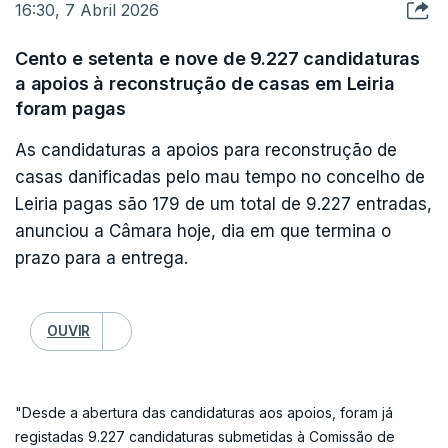
ERROR ON HTML5 MEDIA ELEMENT
16:30, 7 Abril 2026
nós", sustentou.
ESTE CONTEÚDO ESTÁ NESTE MOMENTO
Cento e setenta e nove de 9.227 candidaturas
INDISPONÍVEL
a apoios à reconstrução de casas em Leiria
Já durante a manhã, no concelho de Mação, o
foram pagas
Presidente da República, António José Seguro,
voltou a chamar a atenção para a necessidade de
As candidaturas a apoios para reconstrução de
casas danificadas pelo mau tempo no concelho de
se proceder à limpeza dos caminhos florestais,
Leiria pagas são 179 de um total de 9.227 entradas,
que esperava que "tivesse começado mais cedo",
"Eu quero, nesta ocasião dizer, senhor Presidente,
anunciou a Câmara hoje, dia em que termina o
para evitar uma catástrofe no próximo verão.
que temos registado como muito positivas as
prazo para a entrega.
suas intervenções e interações com as pessoas,
"Todos desejamos que não aconteça nenhuma
com as comunidades, as instituições, as
catástrofe neste verão e eu alertei para a
OUVIR
autoridades locais, num impulso que é construtivo
necessidade de fazer esta limpeza dos caminhos
para que todos os órgãos da administração e
florestais e dos aceiros há muito tempo e,
todas as estruturas da nossa sociedade possam
"Desde a abertura das candidaturas aos apoios, foram já
portanto, eu esperava que tivesse começado mais
convergir para sermos mais rápidos a executar, a
registadas 9.227 candidaturas submetidas à Comissão de