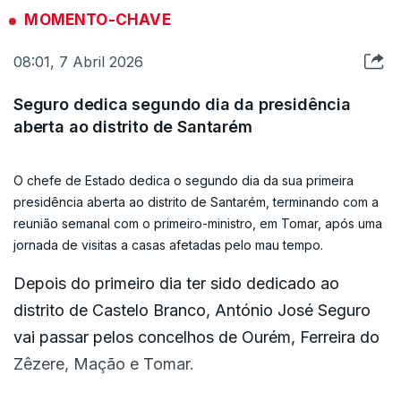
de Estado a tristeza de verem as suas habitações
MOMENTO-CHAVE
afetadas pelo mau tempo e de terem sido
08:01, 7 Abril 2026
obrigadas a aceitar realojamento.
Seguro dedica segundo dia da presidência
Seguro não ficou indiferente à emoção de Maria
aberta ao distrito de Santarém
de Sousa, de 70 anos, que passou a viver com o
marido e o filho numa habitação cedida pela
O chefe de Estado dedica o segundo dia da sua primeira
Câmara Municipal, mas que espera regressar
presidência aberta ao distrito de Santarém, terminando com a
rapidamente a sua casa.
reunião semanal com o primeiro-ministro, em Tomar, após uma
jornada de visitas a casas afetadas pelo mau tempo.
“Tem de ir à Câmara, falar aos serviços sociais,
Depois do primeiro dia ter sido dedicado ao
que estão a acompanhar esta situação e
distrito de Castelo Branco, António José Seguro
perguntar como é que está a sua situação. Vai lá à
vai passar pelos concelhos de Ourém, Ferreira do
Câmara e diz eu venho saber como é que está a
Zêzere, Mação e Tomar.
situação, para se inteirar”, aconselhou.