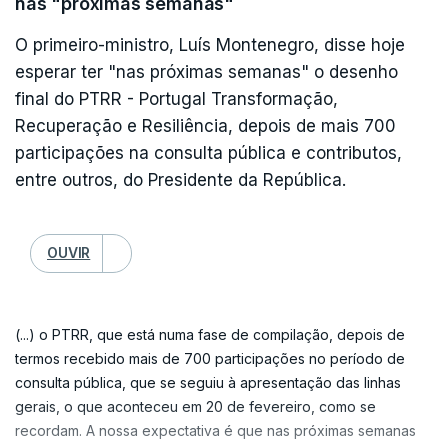
nas "próximas semanas"
acrescentou.
"É esse o sentido e o dever que eu considero que
O primeiro-ministro, Luís Montenegro, disse hoje
deve ter o Presidente da República. É esse o
esperar ter "nas próximas semanas" o desenho
Com o Presidente da República a assistir na
sentido e o dever que eu continuarei a fazer daqui
final do PTRR - Portugal Transformação,
plateia, Luís Montenegro aludiu às reuniões que o
até sexta-feira nesta presidência aberta",
Recuperação e Resiliência, depois de mais 700
ministro da Administração Interna, Luís Neves,
prometeu.
participações na consulta pública e contributos,
manteve na semana passada com o intuito de
entre outros, do Presidente da República.
coordenar esforços entre várias entidades.
Seguro considerou que este não é o momento de
se fazer "nenhuma avaliação".
OUVIR
"Ontem [segunda-feira] mesmo, junto de sua
excelência o senhor Presidente da República, deu
"Este é o momento de deixar a palavra, como
conta de que está em curso um trabalho de
Presidente da República, de reforço de todas as
(...) o PTRR, que está numa fase de compilação, depois de
colaboração entre o Ministério da Administração
termos recebido mais de 700 participações no período de
nossas energias e capacidades para que os
Interna, o Ministério da Agricultura e Mar e o
consulta pública, que se seguiu à apresentação das linhas
apoios cheguem às famílias que precisam, às
gerais, o que aconteceu em 20 de fevereiro, como se
Ministério da Defesa Nacional, que junta, para
empresas que necessitam, para que elas voltem a
recordam. A nossa expectativa é que nas próximas semanas
além dos três ministros responsáveis por estes