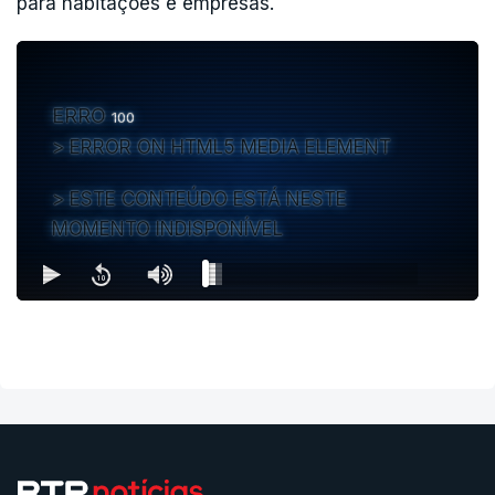
para habitações e empresas.
Depois, a comitiva segue para o Centro de
Meios Aéreos de Ferreira do Zêzere
e, pela
hora do almoço, volta a visitar casas que ficaram
ERRO
100
danificadas pelo mau tempo, desta vez em
ERROR ON HTML5 MEDIA ELEMENT
Mação.
ESTE CONTEÚDO ESTÁ NESTE
MOMENTO INDISPONÍVEL
Para as 16h00 está marcada a assinatura de um
protocolo entre a Estrutura de Missão para a
reconstrução da região centro do país e
fundações, uma cerimónia que vai acontecer no
núcleo museológico da Central Elétrica de Tomar.
No primeiro dia, o Presidente da República disse
aos jornalistas que o seu objetivo com esta