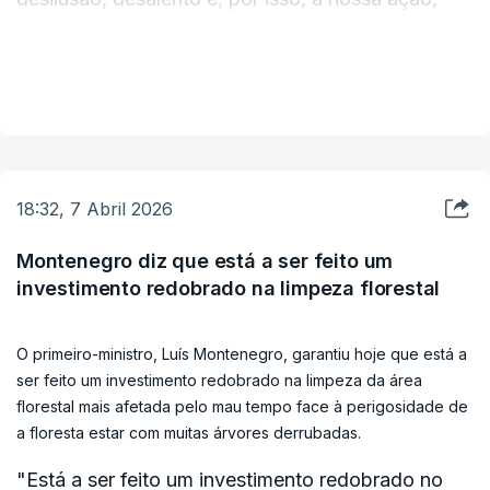
mais do que as nossas palavras, são cruciais
neste momento da vida nacional", afirmou o
VER MAIS
Presidente da República na sua intervenção
cerimónia de assinatura de um protocolo entre a
Estrutura de Missão para a reconstrução da
região centro do país e fundações, em Tomar,
18:32, 7 Abril 2026
distrito de Santarém.
Montenegro diz que está a ser feito um
investimento redobrado na limpeza florestal
Discursando depois do primeiro-ministro, Luís
Montenegro, Seguro explicou que o foco da sua
O primeiro-ministro, Luís Montenegro, garantiu hoje que está a
primeira Presidência aberta, na região Centro, é
ser feito um investimento redobrado na limpeza da área
"ajudar a minorar as dificuldades das pessoas e
florestal mais afetada pelo mau tempo face à perigosidade de
centrada nas soluções dos seus problemas".
a floresta estar com muitas árvores derrubadas.
"Está a ser feito um investimento redobrado no