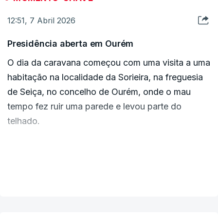
Proteção Civil.
12:51, 7 Abril 2026
c/Lusa
Presidência aberta em Ourém
O dia da caravana começou com uma visita a uma
habitação na localidade da Sorieira, na freguesia
de Seiça, no concelho de Ourém, onde o mau
tempo fez ruir uma parede e levou parte do
telhado.
Elsi Silva, com dois filhos menores, é a
proprietária da casa visitada, onde vivia há quatro
VER MAIS
anos e que teve de ser realojada.
À porta, outras mulheres partilharam com o chefe