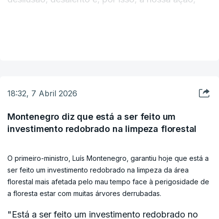
mais do que as nossas palavras, são cruciais
neste momento da vida nacional", afirmou o
VER MAIS
Presidente da República na sua intervenção
cerimónia de assinatura de um protocolo entre a
Estrutura de Missão para a reconstrução da
região centro do país e fundações, em Tomar,
18:32, 7 Abril 2026
distrito de Santarém.
Montenegro diz que está a ser feito um
investimento redobrado na limpeza florestal
Discursando depois do primeiro-ministro, Luís
Montenegro, Seguro explicou que o foco da sua
O primeiro-ministro, Luís Montenegro, garantiu hoje que está a
primeira Presidência aberta, na região Centro, é
ser feito um investimento redobrado na limpeza da área
"ajudar a minorar as dificuldades das pessoas e
florestal mais afetada pelo mau tempo face à perigosidade de
centrada nas soluções dos seus problemas".
a floresta estar com muitas árvores derrubadas.
"Está a ser feito um investimento redobrado no