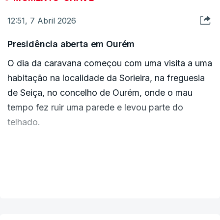
Proteção Civil.
12:51, 7 Abril 2026
c/Lusa
Presidência aberta em Ourém
O dia da caravana começou com uma visita a uma
habitação na localidade da Sorieira, na freguesia
de Seiça, no concelho de Ourém, onde o mau
tempo fez ruir uma parede e levou parte do
telhado.
Elsi Silva, com dois filhos menores, é a
proprietária da casa visitada, onde vivia há quatro
VER MAIS
anos e que teve de ser realojada.
À porta, outras mulheres partilharam com o chefe