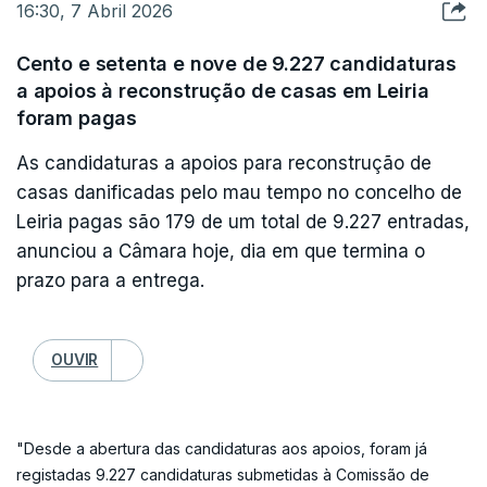
ERROR ON HTML5 MEDIA ELEMENT
16:30, 7 Abril 2026
nós", sustentou.
ESTE CONTEÚDO ESTÁ NESTE MOMENTO
Cento e setenta e nove de 9.227 candidaturas
INDISPONÍVEL
a apoios à reconstrução de casas em Leiria
Já durante a manhã, no concelho de Mação, o
foram pagas
Presidente da República, António José Seguro,
voltou a chamar a atenção para a necessidade de
As candidaturas a apoios para reconstrução de
casas danificadas pelo mau tempo no concelho de
se proceder à limpeza dos caminhos florestais,
Leiria pagas são 179 de um total de 9.227 entradas,
que esperava que "tivesse começado mais cedo",
"Eu quero, nesta ocasião dizer, senhor Presidente,
anunciou a Câmara hoje, dia em que termina o
para evitar uma catástrofe no próximo verão.
que temos registado como muito positivas as
prazo para a entrega.
suas intervenções e interações com as pessoas,
"Todos desejamos que não aconteça nenhuma
com as comunidades, as instituições, as
catástrofe neste verão e eu alertei para a
OUVIR
autoridades locais, num impulso que é construtivo
necessidade de fazer esta limpeza dos caminhos
para que todos os órgãos da administração e
florestais e dos aceiros há muito tempo e,
todas as estruturas da nossa sociedade possam
"Desde a abertura das candidaturas aos apoios, foram já
portanto, eu esperava que tivesse começado mais
convergir para sermos mais rápidos a executar, a
registadas 9.227 candidaturas submetidas à Comissão de