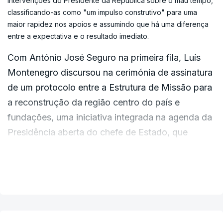
intervenções do Presidente da República sobre o mau tempo,
programa de transformação, recuperação e resiliência",
classificando-as como "um impulso construtivo" para uma
De acordo com o primeiro-ministro, "é
adiantou.
maior rapidez nos apoios e assumindo que há uma diferença
absolutamente crucial que se aproveite este
entre a expectativa e o resultado imediato.
tempo que medeia até ao período do ano onde as
Com António José Seguro na primeira fila, Luís
temperaturas provavelmente atingirão valores
Montenegro discursou na cerimónia de assinatura
mais elevados".
de um protocolo entre a Estrutura de Missão para
a reconstrução da região centro do país e
"Haverá menos humidade e, portanto, se antecipa
fundações, uma iniciativa integrada na agenda da
uma adversidade climática, por contraposição
Presidência aberta do chefe de Estado, que
exatamente àquela que tivemos agora. Que
decorre até sexta-feira nas regiões mais afetadas
possamos antecipar tudo aquilo que puder ser
pelo mau tempo de fevereiro.
feito do ponto de vista preventivo, para diminuir
VER MAIS
os riscos e, portanto, para podermos também aí
ter resultados menos onerosos do ponto de vista
da proteção da vida das pessoas, que é o
ERRO
100
essencial, do bem-estar e do património de todos