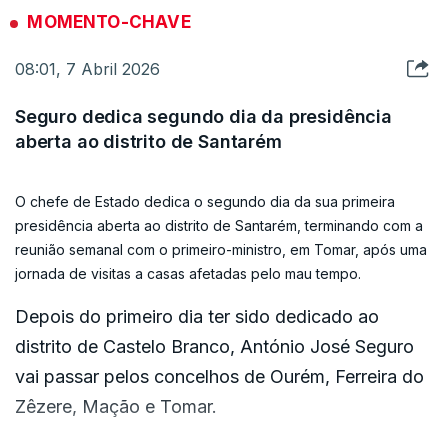
de Estado a tristeza de verem as suas habitações
MOMENTO-CHAVE
afetadas pelo mau tempo e de terem sido
08:01, 7 Abril 2026
obrigadas a aceitar realojamento.
Seguro dedica segundo dia da presidência
Seguro não ficou indiferente à emoção de Maria
aberta ao distrito de Santarém
de Sousa, de 70 anos, que passou a viver com o
marido e o filho numa habitação cedida pela
O chefe de Estado dedica o segundo dia da sua primeira
Câmara Municipal, mas que espera regressar
presidência aberta ao distrito de Santarém, terminando com a
rapidamente a sua casa.
reunião semanal com o primeiro-ministro, em Tomar, após uma
jornada de visitas a casas afetadas pelo mau tempo.
“Tem de ir à Câmara, falar aos serviços sociais,
Depois do primeiro dia ter sido dedicado ao
que estão a acompanhar esta situação e
distrito de Castelo Branco, António José Seguro
perguntar como é que está a sua situação. Vai lá à
vai passar pelos concelhos de Ourém, Ferreira do
Câmara e diz eu venho saber como é que está a
Zêzere, Mação e Tomar.
situação, para se inteirar”, aconselhou.