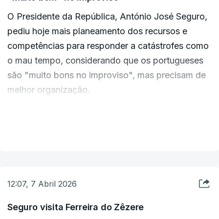
parcial de milhares de casas, empresas e equipamentos, a
O Presidente da República, António José Seguro,
queda de árvores e de estruturas, o corte de energia, água e
comunicações, inundações e cheias, com prejuízos de
pediu hoje mais planeamento dos recursos e
milhares de milhões de euros.
competências para responder a catástrofes como
o mau tempo, considerando que os portugueses
As regiões Centro, Lisboa e Vale do Tejo e Alentejo foram as
mais afetadas.
são "muito bons no improviso", mas precisam de
melhor organização.
“Planeamento e organização. Ajuda porque toda
VER MAIS
a gente sabe o que é que deve fazer em cada
momento. Nós somos muito bons no improviso.
Precisamos de ser melhores na organização das
nossas competências e dos nossos recursos”,
12:07, 7 Abril 2026
pediu Seguro.
Seguro visita Ferreira do Zêzere