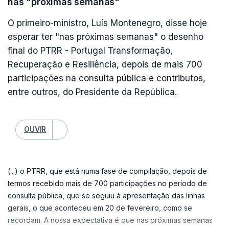
nas "próximas semanas"
acrescentou.
"É esse o sentido e o dever que eu considero que
O primeiro-ministro, Luís Montenegro, disse hoje
deve ter o Presidente da República. É esse o
esperar ter "nas próximas semanas" o desenho
Com o Presidente da República a assistir na
sentido e o dever que eu continuarei a fazer daqui
final do PTRR - Portugal Transformação,
plateia, Luís Montenegro aludiu às reuniões que o
até sexta-feira nesta presidência aberta",
Recuperação e Resiliência, depois de mais 700
ministro da Administração Interna, Luís Neves,
prometeu.
participações na consulta pública e contributos,
manteve na semana passada com o intuito de
entre outros, do Presidente da República.
coordenar esforços entre várias entidades.
Seguro considerou que este não é o momento de
se fazer "nenhuma avaliação".
OUVIR
"Ontem [segunda-feira] mesmo, junto de sua
excelência o senhor Presidente da República, deu
"Este é o momento de deixar a palavra, como
conta de que está em curso um trabalho de
Presidente da República, de reforço de todas as
(...) o PTRR, que está numa fase de compilação, depois de
colaboração entre o Ministério da Administração
termos recebido mais de 700 participações no período de
nossas energias e capacidades para que os
Interna, o Ministério da Agricultura e Mar e o
consulta pública, que se seguiu à apresentação das linhas
apoios cheguem às famílias que precisam, às
gerais, o que aconteceu em 20 de fevereiro, como se
Ministério da Defesa Nacional, que junta, para
empresas que necessitam, para que elas voltem a
recordam. A nossa expectativa é que nas próximas semanas
além dos três ministros responsáveis por estes