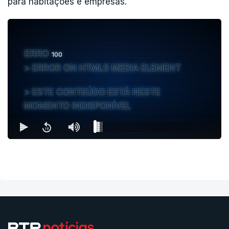
para habitações e empresas.
Depois, a comitiva segue para o Centro de
Meios Aéreos de Ferreira do Zêzere
e, pela
hora do almoço, volta a visitar casas que ficaram
ERRO
100
danificadas pelo mau tempo, desta vez em
ERROR ON HTML5 MEDIA ELEMENT
Mação.
ESTE CONTEÚDO ESTÁ NESTE
MOMENTO INDISPONÍVEL
Para as 16h00 está marcada a assinatura de um
protocolo entre a Estrutura de Missão para a
reconstrução da região centro do país e
fundações, uma cerimónia que vai acontecer no
núcleo museológico da Central Elétrica de Tomar.
No primeiro dia, o Presidente da República disse
aos jornalistas que o seu objetivo com esta