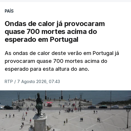
ESTE CONTEÚDO ESTÁ NESTE
PAÍS
MOMENTO INDISPONÍVEL
Ondas de calor já provocaram
quase 700 mortes acima do
esperado em Portugal
Também em Coimbra, na escola secundária de
Avelar Brotero foram afixados à hora prevista os
As ondas de calor deste verão em Portugal já
resultados.
provocaram quase 700 mortes acima do
esperado para esta altura do ano.
As reapreciações da primeira fase dos exames
RTP
/
7 Agosto 2026, 07:43
devem sair durante a tarde.
A primeira fase de acesso ao ensino superior
terminou na quinta-feira. Mas o Governo decidiu
dar mais três dias aos cerca de 20 mil alunos que
pediram a revisão das provas.