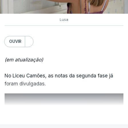
Lusa
OUVIR
(em atualização)
No Liceu Camões, as notas da segunda fase já
foram divulgadas.
ERRO
100
VER MAIS
ERROR ON HTML5 MEDIA ELEMENT