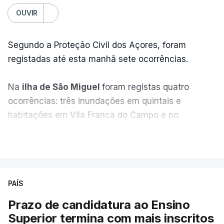
OUVIR
Segundo a Proteção Civil dos Açores, foram
registadas até esta manhã sete ocorrências.
Na
ilha de São Miguel
foram registas quatro
ocorrências: três inundações em quintais e
habitações em Vila Franca do Campo e no
Nordeste uma inundação numa casa.
VER MAIS
Em
São Jorge
houve duas: na freguesia da
Urzelina, no concelho de Velas, foi registada uma
PAÍS
inundação numa habitação e houve um
deslizamento de terras numa estrada nos Nortes,
Prazo de candidatura ao Ensino
que entretanto já foi parcialmente desobstruída.
Superior termina com mais inscritos