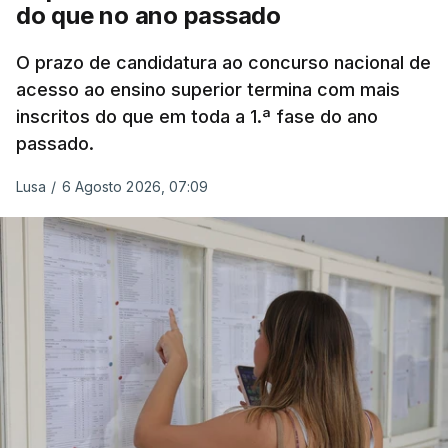
do que no ano passado
Na
Terceira
, na Praia da Vitória, o mau tempo
deixou o parque de campismo sem condições
O prazo de candidatura ao concurso nacional de
acesso ao ensino superior termina com mais
foram por isso realojadas 67 pessoas no parque de
inscritos do que em toda a 1.ª fase do ano
estacionamento da escola profissional, como
passado.
explicou à RTP Antena 1 Vânia Ferreira, presidente
da Câmara Municipal da Praia da Vitória.
Lusa
/
6 Agosto 2026, 07:09
ERRO
100
ERROR ON HTML5 MEDIA ELEMENT
ESTE CONTEÚDO ESTÁ NESTE
MOMENTO INDISPONÍVEL