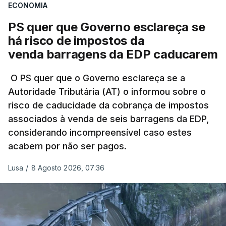
ECONOMIA
Não há prazos fixados para a conclusão desta
avaliação à Polícia Judiciária.
PS quer que Governo esclareça se
há risco de impostos da
Do início da polémica com a revelação de obras a
venda barragens da EDP caducarem
título pessoal, numa propriedade no Alentejo, feitas
pelo mesmo empreiteiro contratado 17 vezes para
O PS quer que o Governo esclareça se a
Autoridade Tributária (AT) o informou sobre o
obras na Polícia Judiciária (PJ) até aos últimos dias,
risco de caducidade da cobrança de impostos
em que até do Governo surgiram ordens para mais
associados à venda de seis barragens da EDP,
inquéritos e averiguações aos seus mandatos à
considerando incompreensível caso estes
frente da polícia criminal, Luís Neves está há
acabem por não ser pagos.
praticamente um mês sem sair do topo das
notícias.
Lusa
/
8 Agosto 2026, 07:36
ARTIGOS RELACIONADOS