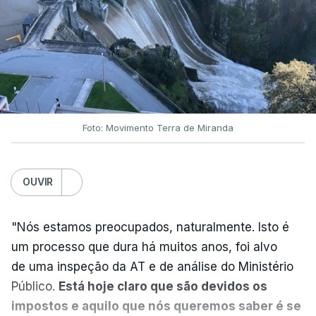
Nova polémica com Luís
Neves. Ministro nega
favorecimento a construtora
DST
7 Agosto 2026, 20:28
Foto: Movimento Terra de Miranda
Partidos criticam silêncio de
Luís Montenegro nas
polémicas com Luís Neves
OUVIR
atualizado 7 Agosto 2026, 21:04
"Nós estamos preocupados, naturalmente. Isto é
Diretor financeiro da PJ
um processo que dura há muitos anos, foi alvo
nega que Construbarcelos
tenha feito obras na casa
de uma inspeção da AT e de análise do Ministério
onde vive
Público.
Está hoje claro que são devidos os
atualizado 7 Agosto 2026, 15:56
impostos e aquilo que nós queremos saber é se