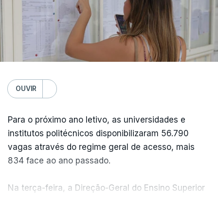
OUVIR
Para o próximo ano letivo, as universidades e
institutos politécnicos disponibilizaram 56.790
vagas através do regime geral de acesso, mais
834 face ao ano passado.
Na terça-feira, a Direção-Geral do Ensino Superior
(DGES) contabilizava já perto de 55 mil candidatos,
VER MAIS
ultrapassando o total de 49.595 inscritos na 1.ª