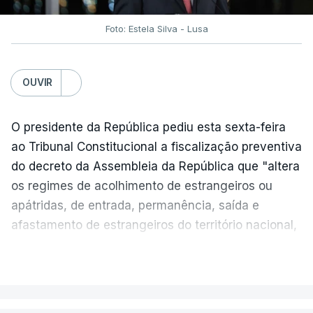
assegurar que "ninguém é prejudicado face à
situação de que hoje beneficia"
, dando especial
Foto: Estela Silva - Lusa
atenção a quem vive em situações "de maior
fragilidade", como as famílias de menores
rendimentos, os idosos ou pessoas com
OUVIR
deficiência.
O presidente da República pediu esta sexta-feira
O Presidente da República sublinha que as
ao Tribunal Constitucional a fiscalização preventiva
prestações sociais são um mecanismo essencial
do decreto da Assembleia da República que "altera
de "combate à pobreza e à exclusão social". Faz
os regimes de acolhimento de estrangeiros ou
ainda referência ao estudo recente da OCDE que
apátridas, de entrada, permanência, saída e
conclui que o valor das prestações sociais
afastamento de estrangeiros do território nacional,
"permanece relativamente reduzido" e que estas
e de concessão de asilo".
"têm sido insuficentes" no combate à pobreza.
VER MAIS
“O presidente da República reafirma
a
necessidade de se combater a imigração ilegal
,
Por fim, o chefe de Estado vinca a necessidade de