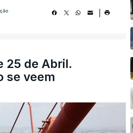
eção
 25 de Abril.
ão se veem