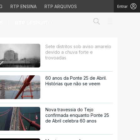
G
RTP ENSINA
RTP ARQUIVOS
Entrar
Abrir campo de
|
S
RTP
DESPORTO
chuva forte e trovoadas
Sete distritos sob aviso amarelo
devido a chuva forte e
trovoadas
60 anos da Ponte 25 de Abril.
Histórias que não se veem
Nova travessia do Tejo
confirmada enquanto Ponte 25
de Abril celebra 60 anos