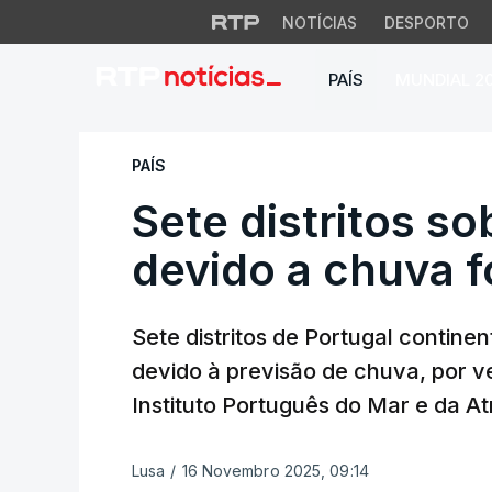
NOTÍCIAS
DESPORTO
PAÍS
MUNDIAL 2
Sete distritos sob
PAÍS
Sete distritos s
devido a chuva f
Sete distritos de Portugal continen
devido à previsão de chuva, por v
Instituto Português do Mar e da A
Lusa
/
16 Novembro 2025, 09:14