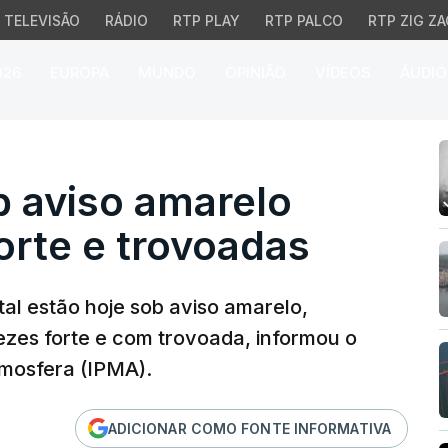
TELEVISÃO
RÁDIO
RTP PLAY
RTP PALCO
RTP ZIG ZA
026
EUROPA
MUNDO
OPINIÃO
VÍDEOS
ÁUDIO
 aviso amarelo devido a 
ob aviso amarelo
orte e trovoadas
tal estão hoje sob aviso amarelo,
ezes forte e com trovoada, informou o
tmosfera (IPMA).
ADICIONAR COMO FONTE INFORMATIVA