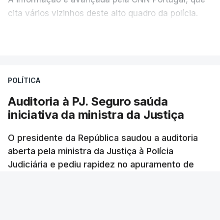
cita vários vizinhos deste alto quadro da polícia.
VER MAIS
Foi o diretor financeiro, Álvaro Pires, que assumiu a
responsabilidade de sugerir as instalações da
Construbarcelos para acolher um atrelado
POLÍTICA
apreendido numa operação de droga.
Auditoria à PJ. Seguro saúda
iniciativa da ministra da Justiça
O presidente da República saudou a auditoria
aberta pela ministra da Justiça à Polícia
Judiciária e pediu rapidez no apuramento de
resultados. António José Seguro avisou que
cabe a todos os que ocupam cargos públicos
defenderem as instituições democráticas.