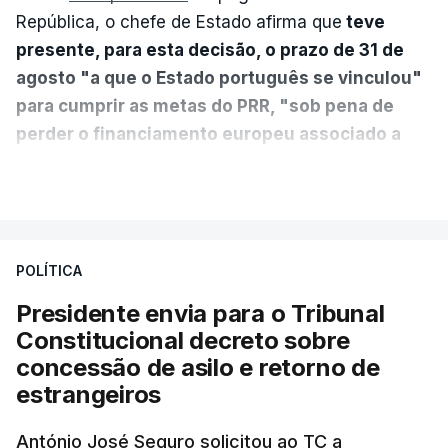
República, o chefe de Estado afirma que
teve
presente, para esta decisão, o prazo de 31 de
agosto "a que o Estado português se vinculou"
para cumprir as metas do PRR, "sob pena de
perder o financiamento europeu associado a
essa reforma específica".
VER MAIS
António José Seguro entende que a reforma reúne
treze apoios sociais "num só" e pretende "tornar o
POLÍTICA
sistema mais simples, mais justo e transparente".
Presidente envia para o Tribunal
"Sempre que seja possível reduzir burocracias,
Constitucional decreto sobre
eliminar sobreposições e garantir que os apoios
concessão de asilo e retorno de
chegam a quem mais necessita, estaremos a dar
estrangeiros
um passo na direção certa", argumenta o
António José Seguro solicitou ao TC a
Presidente da República.