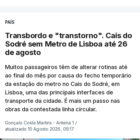
apresentou a terceira e a quarta ondas de calor
desde maio, marcando uma sequência
PAÍS
excecional de calor extremo neste verão.
Transbordo e "transtorno". Cais do
Embora estas tenham sido menos intensas do que
Sodré sem Metro de Lisboa até 26
as ondas de calor de junho, a sequência geral de
de agosto
ondas de calor desde maio permanece excecional
para a região.
Muitos passageiros têm de alterar rotinas até
ao final do mês por causa do fecho temporário
da estação do metro no Cais do Sodré, em
São os dados do mais recente relatório do
Lisboa, uma das principais interfaces de
Copernicus, o sistema de Observação da Terra
transporte da cidade. É mais um passo nas
do programa espacial da União Europeia.
obras da contestada linha circular.
Samantha Burgess, Líder Estratégica para o Clima
Gonçalo Costa Martins - Antena 1
/
no Centro Europeu de Previsões Meteorológicas de
atualizado 10 Agosto 2026, 09:17
Médio Prazo, reforça que "julho de 2026 foi o