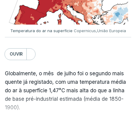
Temperatura do ar na superfície
Copernicus,União Europeia
OUVIR
Globalmente, o mês de julho foi o segundo mais
quente já registado, com uma temperatura média
do ar à superfície 1,47°C mais alta do que a linha
de base pré-industrial estimada (média de 1850-
1900).
A Europa Ocidental vivenciou o período de
VER MAIS
junho-julho mais quente já registado
,
e julho