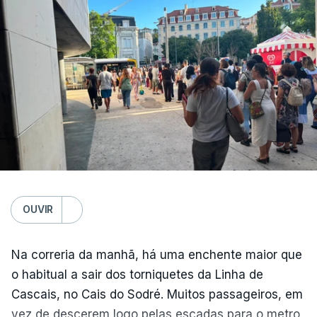
terceiro mês consecutivo de calor excecional na
Europa Ocidental, elevando a temperatura
combinada de junho e julho a um novo recorde
para a região”.
OUVIR
Na correria da manhã, há uma enchente maior que
o habitual a sair dos torniquetes da Linha de
Cascais, no Cais do Sodré. Muitos passageiros, em
vez de descerem logo pelas escadas para o metro,