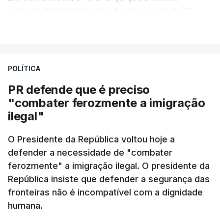
suspeita foi detetada em alto mar, cerca de 60
milhas náuticas ao largo de Sines.
VER MAIS
A apreensão aconteceu na tarde desta sexta-feira,
desencadeando uma ação de prevenção
POLÍTICA
desencadeada pela Polícia Judiciária, em
PR defende que é preciso
articulação com a Marinha, a Autoridade Marítima
"combater ferozmente a imigração
Nacional e a Força Aérea.
ilegal"
O ano de 2026 tem sido um ano de recordes: foi
O Presidente da República voltou hoje a
apreendida mais cocaína até ao momento de que
defender a necessidade de "combater
em todo o ano de 2025.
ferozmente" a imigração ilegal. O presidente da
A ação de prevenção visa a deteção em alto mar
República insiste que defender a segurança das
de embarcações de alta velocidade (EAV) que
fronteiras não é incompatível com a dignidade
humana.
utilizam a costa nacional para o tráfico de droga.