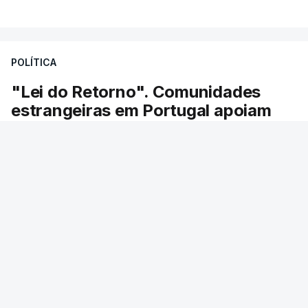
POLÍTICA
"Lei do Retorno". Comunidades
estrangeiras em Portugal apoiam
decisão de Seguro
As comunidades estrangeiras em Portugal
apoiam a decisão do presidente da república de
enviar a lei do retorno para o Tribunal
Constitucional.
RTP
/
atualizado 8 Agosto 2026, 13:36