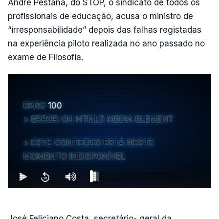
André Pestana, do STOP, o sindicato de todos os
profissionais de educação, acusa o ministro de
“irresponsabilidade” depois das falhas registadas
na experiência piloto realizada no ano passado no
exame de Filosofia.
ERRO
100
ERROR ON HTML5 MEDIA ELEMENT
ESTE CONTEÚDO ESTÁ NESTE
MOMENTO INDISPONÍVEL
José Feliciano Costa, secretário- geral da