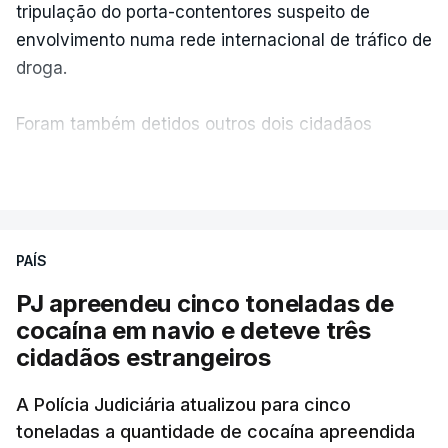
tripulação do porta-contentores suspeito de
feira que cerca de 97% das respostas estavam
envolvimento numa rede internacional de tráfico de
classificadas e que o processo está a decorrer
droga.
"com normalidade e tranquilidade".
Foram também detidos outros dois cidadãos
c/ Lusa
estrangeiros, em situação clandestina e irregular,
VER MAIS
que se encontravam no interior do navio visado na
operação "Skydrop".
PAÍS
O elemento da tripulação encontrado morto
seria o
único detido que poderia dar mais informações
PJ apreendeu cinco toneladas de
à PJ
.
cocaína em navio e deteve três
cidadãos estrangeiros
O corpo foi encontrado pelos guardas prisionais
pelas 8h00 desta quarta-feira. A RTP apurou que
A Polícia Judiciária atualizou para cinco
toneladas a quantidade de cocaína apreendida
não existe videovigilância nas celas, mas há