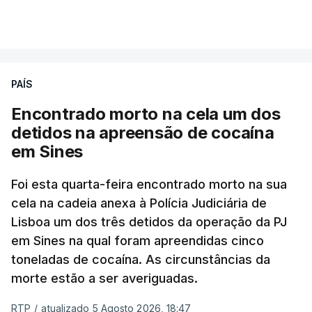
A intenção era que os resultados fossem
VER MAIS
publicados no dia seguinte (sexta-feira), o que
poderá não acontecer.
PAÍS
No domingo, estavam concluídos cerca de 50 por
cento dos mais de 20 mil pedidos de reapreciação,
Encontrado morto na cela um dos
mas Cristina Mota, porta-voz da Missão Escola
detidos na apreensão de cocaína
Pública, tem dúvidas de que o processo esteja
em Sines
concluído a tempo.
Foi esta quarta-feira encontrado morto na sua
cela na cadeia anexa à Polícia Judiciária de
"Durante o fim de semana e nos últimos dias,
Lisboa um dos três detidos da operação da PJ
apercebamo-nos que ainda estão a ser
em Sines na qual foram apreendidas cinco
convocados professores para reapreciações"
,
toneladas de cocaína. As circunstâncias da
disse a professora à agência Lusa.
"Será
morte estão a ser averiguadas.
praticamente impossível termos a totalidade
das reapreciações na sexta-feira".
RTP
/
atualizado 5 Agosto 2026, 18:47