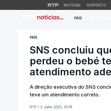
NOTÍCIAS
DESPORTO
PAÍS
MUNDIAL 2
SNS concluiu que 
PAÍS
SNS concluiu qu
perdeu o bebé t
atendimento ad
A direção executiva do SNS concl
teve um atendimento correto.
RTP
/
2 Julho 2025, 20:16