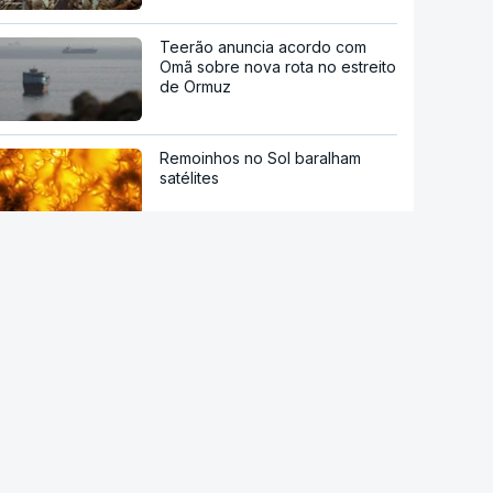
Teerão anuncia acordo com
Omã sobre nova rota no estreito
de Ormuz
Remoinhos no Sol baralham
satélites
NASA confirma que destroços
de foguetão da SpaceX
atingiram a Lua
Principais cidades italianas em
alerta máximo devido a nova
onda de calor
Autoridades alemãs detêm