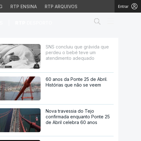
G
RTP ENSINA
RTP ARQUIVOS
Entrar
Abrir campo de
|
S
RTP
DESPORTO
bebé teve um atendimen
SNS concluiu que grávida que
perdeu o bebé teve um
atendimento adequado
60 anos da Ponte 25 de Abril.
Histórias que não se veem
Nova travessia do Tejo
confirmada enquanto Ponte 25
de Abril celebra 60 anos