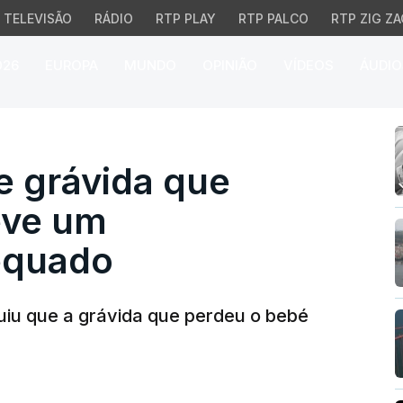
TELEVISÃO
RÁDIO
RTP PLAY
RTP PALCO
RTP ZIG ZA
026
EUROPA
MUNDO
OPINIÃO
VÍDEOS
ÁUDIO
grávida que perdeu o 
e grávida que
eve um
equado
uiu que a grávida que perdeu o bebé