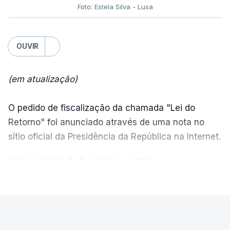
Foto: Estela Silva - Lusa
OUVIR
(em atualização)
O pedido de fiscalização da chamada "Lei do
Retorno" foi anunciado através de uma nota no
sítio oficial da Presidência da República na Internet.
“O presidente da República reafirma
a
necessidade de se combater a imigração ilegal
,
VER MAIS
de se controlar eficazmente a imigração legal e de
se garantir a defesa das nossas fronteiras, num
quadro de cooperação entre os Estados europeus
PAÍS