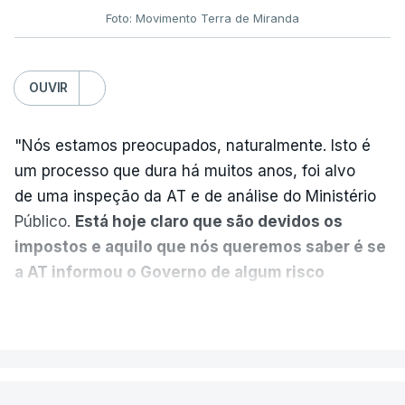
Foto: Movimento Terra de Miranda
Partidos criticam silêncio de
Luís Montenegro nas
polémicas com Luís Neves
OUVIR
atualizado 7 Agosto 2026, 21:04
"Nós estamos preocupados, naturalmente. Isto é
Diretor financeiro da PJ
um processo que dura há muitos anos, foi alvo
nega que Construbarcelos
tenha feito obras na casa
de uma inspeção da AT e de análise do Ministério
onde vive
Público.
Está hoje claro que são devidos os
atualizado 7 Agosto 2026, 15:56
impostos e aquilo que nós queremos saber é se
a AT informou o Governo de algum risco
Auditoria à PJ foi pedida por
caducidade
", disse, em declarações à Lusa, o
VER MAIS
atual diretor
deputado do PS Miguel Costa Matos.
atualizado 7 Agosto 2026, 20:20
Na sequência de notícias desta semana sobre o
risco de caducidade dos 335,2 milhões euros
PAÍS