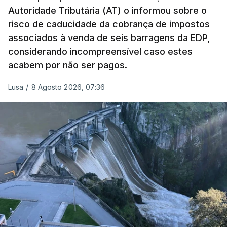
Autoridade Tributária (AT) o informou sobre o
obras na Polícia Judiciária (PJ) até aos últimos dias,
risco de caducidade da cobrança de impostos
em que até do Governo surgiram ordens para mais
associados à venda de seis barragens da EDP,
inquéritos e averiguações aos seus mandatos à
considerando incompreensível caso estes
frente da polícia criminal, Luís Neves está há
acabem por não ser pagos.
praticamente um mês sem sair do topo das
notícias.
Lusa
/
8 Agosto 2026, 07:36
ARTIGOS RELACIONADOS
Nova polémica com Luís
Neves. Ministro nega
favorecimento a construtora
DST
7 Agosto 2026, 20:28