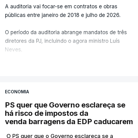
A auditoria vai focar-se em contratos e obras
públicas entre janeiro de 2018 e julho de 2026.
O período da auditoria abrange mandatos de três
diretores da PJ, incluindo o agora ministro Luís
Neves.
VER MAIS
A Judiciária confirma que foi o atual diretor quem
sugeriu esta auditoria e que a ministra concordou.
ECONOMIA
Não há prazos fixados para a conclusão desta
avaliação à Polícia Judiciária.
PS quer que Governo esclareça se
há risco de impostos da
Do início da polémica com a revelação de obras a
venda barragens da EDP caducarem
título pessoal, numa propriedade no Alentejo, feitas
pelo mesmo empreiteiro contratado 17 vezes para
O PS quer que o Governo esclareça se a