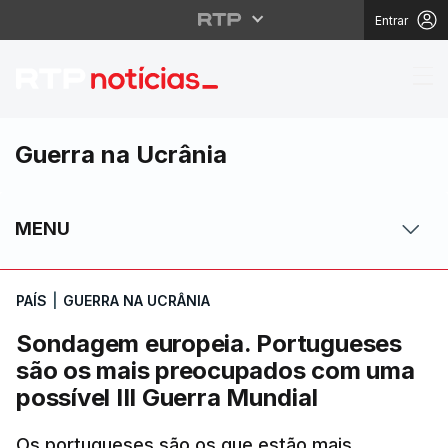
Entrar
Sondagem europeia. Po
Guerra na Ucrânia
MENU
PAÍS
|
GUERRA NA UCRÂNIA
Sondagem europeia. Portugueses
são os mais preocupados com uma
possível III Guerra Mundial
Os portugueses são os que estão mais