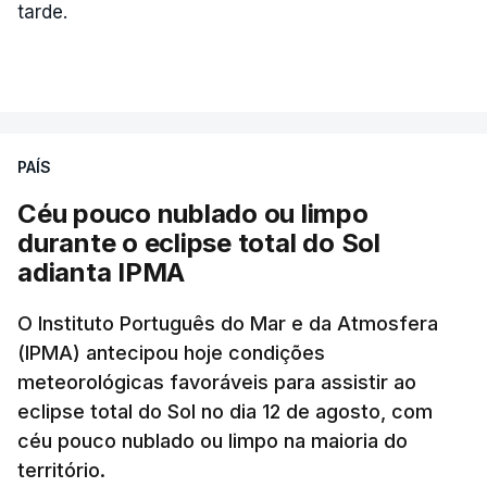
intensificam os ataques de longo alcance,
tarde.
provocando um número crescente de vítimas civis.
TÓPICOS
Crimeia Krasnodar Volgogrado
,
Wildberries
,
Petersburgo
PAÍS
Céu pouco nublado ou limpo
durante o eclipse total do Sol
adianta IPMA
O Instituto Português do Mar e da Atmosfera
(IPMA) antecipou hoje condições
meteorológicas favoráveis para assistir ao
eclipse total do Sol no dia 12 de agosto, com
céu pouco nublado ou limpo na maioria do
território.