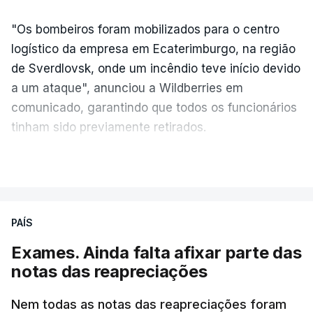
"Os bombeiros foram mobilizados para o centro
logístico da empresa em Ecaterimburgo, na região
de Sverdlovsk, onde um incêndio teve início devido
a um ataque", anunciou a Wildberries em
comunicado, garantindo que todos os funcionários
tinham sido previamente retirados.
Segundo o governador regional, Denis Pasler, três
VER MAIS
drones caíram hoje sobre o telhado do centro
logístico, sem deixar vítimas.
PAÍS
Desde meados de julho, a Ucrânia atingiu cerca de
Exames. Ainda falta afixar parte das
20 instalações pertencentes à Wildberries --- uma
notas das reapreciações
plataforma de comércio online muito popular,
frequentemente chamada de "Amazon russa" ---
Nem todas as notas das reapreciações foram
espalhadas por quase toda a Rússia e na Crimeia