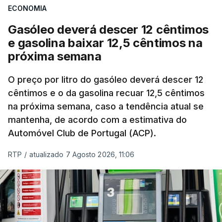
ECONOMIA
com ondas de calor no Verão e conflitos na
Ucrânia e no Médio Oriente a elevar os
Gasóleo deverá descer 12 cêntimos
custos das colheitas.
e gasolina baixar 12,5 cêntimos na
próxima semana
O índice, que acompanha as variações mensais
de um cabaz de produtos alimentares
O preço por litro do gasóleo deverá descer 12
comercializados internacionalmente, subiu para
cêntimos e o da gasolina recuar 12,5 cêntimos
na próxima semana, caso a tendência atual se
131,1 pontos em julho, face aos 130,3 de junho.
mantenha, de acordo com a estimativa do
Automóvel Club de Portugal (ACP).
O aumento dos preços dos alimentos básicos
tende a traduzir-se em preços mais elevados
RTP
/
atualizado 7 Agosto 2026, 11:06
nas prateleiras nos meses seguintes, à medida
que os fornecedores repercutem os seus
custos nos consumidores.
Em julho, o aumento esteve associado aos preços