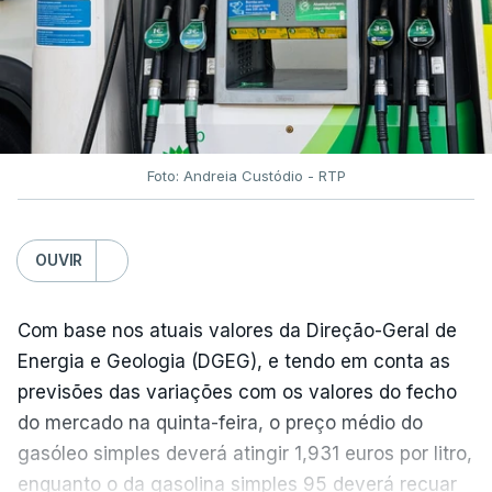
do açúcar (+5,6%), dos cereais (+3,4%) e dos
óleos vegetais (+2%).
Estes aumentos foram "parcialmente
compensados por quedas" nos preços das "carnes
e dos produtos lácteos", segundo a FAO.
Foto: Andreia Custódio - RTP
Os preços do açúcar dispararam no mês passado
OUVIR
devido às preocupações com os efeitos das ondas
de calor e das secas na produção europeia e do
fenómeno El Niño na produção asiática, observou a
Com base nos atuais valores da Direção-Geral de
FAO. No entanto, o índice mantém-se 8% abaixo do
Energia e Geologia (DGEG), e tendo em conta as
registado no ano passado.
previsões das variações com os valores do fecho
do mercado na quinta-feira, o preço médio do
gasóleo simples deverá atingir 1,931 euros por litro,
A onda de calor que atingiu a Europa em
enquanto o da gasolina simples 95 deverá recuar