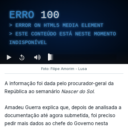
ERRO
100
ERROR ON HTML5 MEDIA ELEMENT
ESTE CONTEÚDO ESTÁ NESTE MOMENTO
INDISPONÍVEL
Foto: Filipe Amorim - Lusa
A informação foi dada pelo procurador-geral da
República ao semanário
Nascer do Sol
.
Amadeu Guerra explica que, depois de analisada a
documentação até agora submetida, foi preciso
pedir mais dados ao chefe do Governo nesta