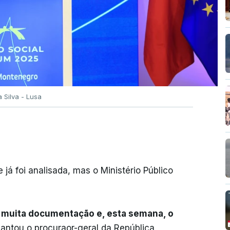
a Silva - Lusa
á foi analisada, mas o Ministério Público
e muita documentação e, esta semana, o
iantou o procuraor-geral da República,