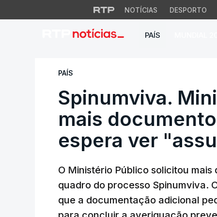
NOTÍCIAS
DESPORTO
PAÍS
MUNDIAL 2
Spinumviva. Minis
PAÍS
Spinumviva. Mini
mais documento
espera ver "ass
O Ministério Público solicitou ma
quadro do processo Spinumviva. O
que a documentação adicional pedi
para concluir a averiguação preve