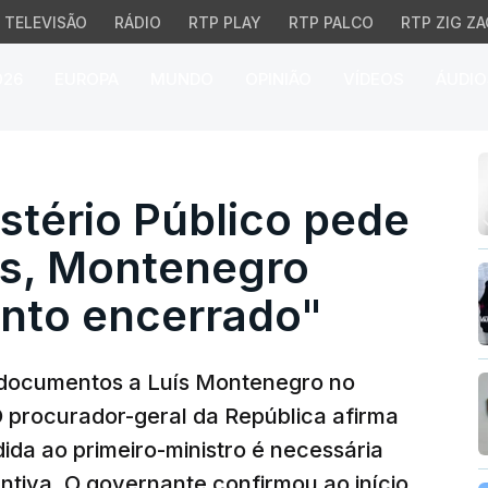
TELEVISÃO
RÁDIO
RTP PLAY
RTP PALCO
RTP ZIG ZA
026
EUROPA
MUNDO
OPINIÃO
VÍDEOS
ÁUDIO
tério Público pede mai
stério Público pede
s, Montenegro
unto encerrado"
is documentos a Luís Montenegro no
 procurador-geral da República afirma
da ao primeiro-ministro é necessária
ntiva. O governante confirmou ao início