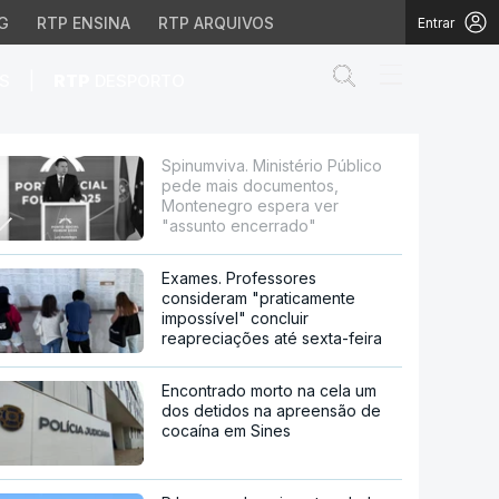
G
RTP ENSINA
RTP ARQUIVOS
Entrar
Abrir campo de
|
S
RTP
DESPORTO
s documentos, Monteneg
Spinumviva. Ministério Público
pede mais documentos,
Montenegro espera ver
"assunto encerrado"
Exames. Professores
consideram "praticamente
impossível" concluir
reapreciações até sexta-feira
Encontrado morto na cela um
dos detidos na apreensão de
cocaína em Sines