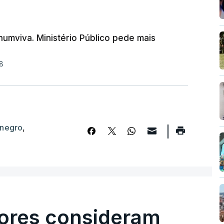
umviva. Ministério Público pede mais
8
enegro
,
ores consideram