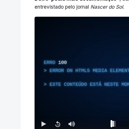
entrevistado pelo jornal
Nascer do Sol
.
ERRO
100
ERROR ON HTML5 MEDIA ELEMEN
ESTE CONTEÚDO ESTÁ NESTE MO