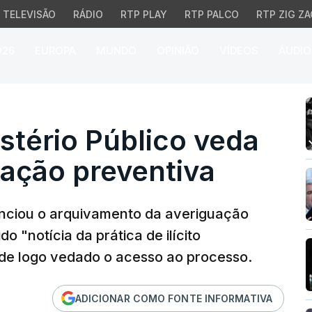
TELEVISÃO
RÁDIO
RTP PLAY
RTP PALCO
RTP ZIG ZA
026
EUROPA
MUNDO
OPINIÃO
VÍDEOS
ÁUDIO
ério Público veda acess
stério Público veda
uação preventiva
ciou o arquivamento da averiguação
o "notícia da prática de ilícito
esde logo vedado o acesso ao processo.
ADICIONAR COMO FONTE INFORMATIVA