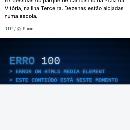
67 pessoas do parque de campismo da Praia da
Vitória, na ilha Terceira. Dezenas estão alojadas
numa escola.
9 min.
RTP
/
ERRO
100
ERROR ON HTML5 MEDIA ELEMENT
ESTE CONTEÚDO ESTÁ NESTE MOMENTO
INDISPONÍVEL
O temporal provocou também uma derrocada e
várias inundações.