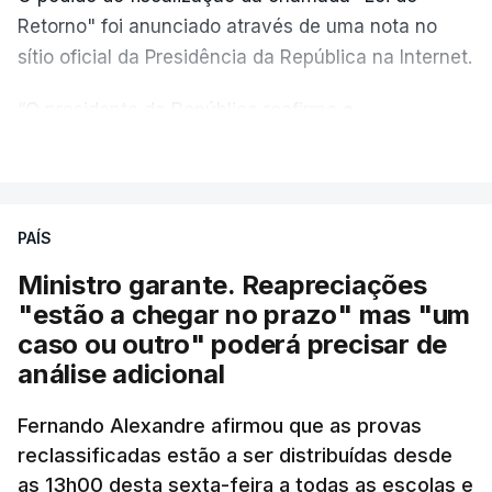
Retorno" foi anunciado através de uma nota no
sítio oficial da Presidência da República na Internet.
“O presidente da República reafirma
a
necessidade de se combater a imigração ilegal
,
VER MAIS
de se controlar eficazmente a imigração legal e de
se garantir a defesa das nossas fronteiras, num
quadro de cooperação entre os Estados europeus
PAÍS
parte do Espaço Schengen”, começa por indicar a
Ministro garante. Reapreciações
nota.
"estão a chegar no prazo" mas "um
caso ou outro" poderá precisar de
“Por outro lado, o presidente da República reitera
análise adicional
que a segurança das nossas fronteiras não é
incompatível com a dignidade humana. Atente-se
Fernando Alexandre afirmou que as provas
que as mulheres, homens e crianças que pedem
reclassificadas estão a ser distribuídas desde
asilo e refúgio no nosso país fogem de guerras, de
as 13h00 desta sexta-feira a todas as escolas e