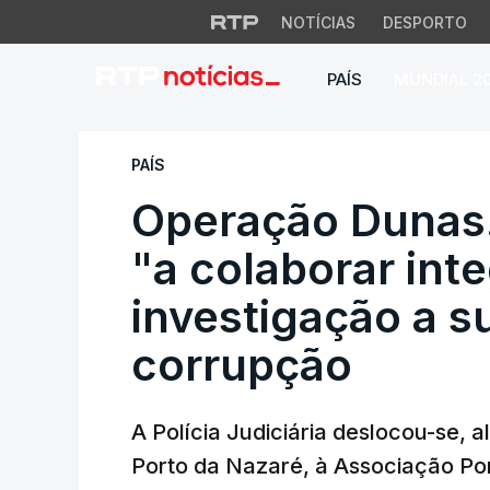
NOTÍCIAS
DESPORTO
PAÍS
MUNDIAL 2
Operação Dunas. C
PAÍS
Operação Dunas
"a colaborar in
investigação a s
corrupção
A Polícia Judiciária deslocou-se,
Porto da Nazaré, à Associação Po