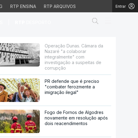
G
RTP ENSINA
RTP ARQUIVOS
Entrar
Abrir campo de
|
S
RTP
DESPORTO
aborar integralmente" 
Operação Dunas. Câmara da
Nazaré "a colaborar
integralmente" com
investigação a suspeitas de
corrupção
PR defende que é preciso
"combater ferozmente a
imigração ilegal"
Fogo de Fornos de Algodres
novamente em resolução após
dois reacendimentos