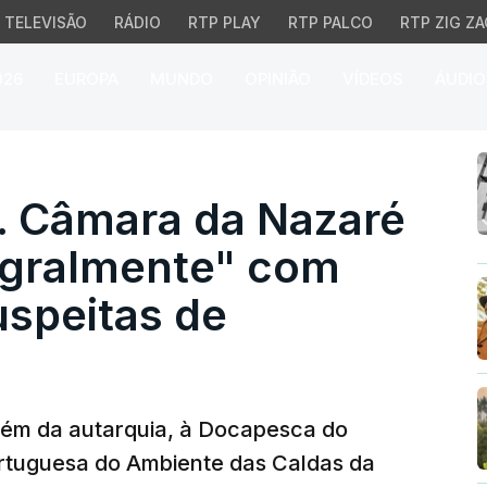
TELEVISÃO
RÁDIO
RTP PLAY
RTP PALCO
RTP ZIG ZA
026
EUROPA
MUNDO
OPINIÃO
VÍDEOS
ÁUDIO
âmara da Nazaré "a col
. Câmara da Nazaré
tegralmente" com
uspeitas de
 além da autarquia, à Docapesca do
rtuguesa do Ambiente das Caldas da