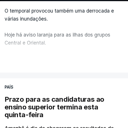
O temporal provocou também uma derrocada e
várias inundações.
Hoje há aviso laranja para as ilhas dos grupos
Central e Oriental.
Durante a noite e a manhã foram registadas 19 mil
VER MAIS
descargas elétricas, nos grupos central e oriental
do arquipélago dos Açores.
PAÍS
A ilha mais atingida pela forte trovoada foi a do
Prazo para as candidaturas ao
Pico.
ensino superior termina esta
quinta-feira
ERRO
100