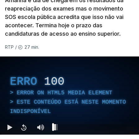
Amanhã é dia de chegarem os resultados da
ERROR ON HTML5 MEDIA ELEMENT
reapreciação dos exames mas o movimento
SOS escola pública acredita que isso não vai
ESTE CONTEÚDO ESTÁ NESTE
acontecer. Termina hoje o prazo das
MOMENTO INDISPONÍVEL
candidaturas de acesso ao ensino superior.
27 min.
RTP
/
ERRO
100
ERROR ON HTML5 MEDIA ELEMENT
ESTE CONTEÚDO ESTÁ NESTE MOMENTO
INDISPONÍVEL