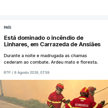
por cumprir.
VER MAIS
ERRO
100
PAÍS
ERROR ON HTML5 MEDIA ELEMENT
Está dominado o incêndio de
Linhares, em Carrazeda de Ansiães
ESTE CONTEÚDO ESTÁ NESTE
MOMENTO INDISPONÍVEL
Durante a noite e madrugada as chamas
cederam ao combate. Ardeu mato e floresta.
RTP
/
9 Agosto 2026, 07:59