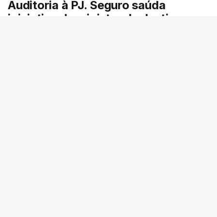
Auditoria à PJ. Seguro saúda
iniciativa da ministra da Justiça
O presidente da República saudou a auditoria
aberta pela ministra da Justiça à Polícia
Judiciária e pediu rapidez no apuramento de
resultados. António José Seguro avisou que
cabe a todos os que ocupam cargos públicos
defenderem as instituições democráticas.
RTP
/
6 Agosto 2026, 20:23
ERRO
100
ERROR ON HTML5 MEDIA ELEMENT
ESTE CONTEÚDO ESTÁ NESTE MOMENTO