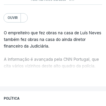
OUVIR
O empreiteiro que fez obras na casa de Luís Neves
também fez obras na casa do ainda diretor
financeiro da Judiciária.
A informação é avançada pela CNN Portugal, que
cita vários vizinhos deste alto quadro da polícia.
VER MAIS
Foi o diretor financeiro, Álvaro Pires, que assumiu a
responsabilidade de sugerir as instalações da
Construbarcelos para acolher um atrelado
POLÍTICA
apreendido numa operação de droga.