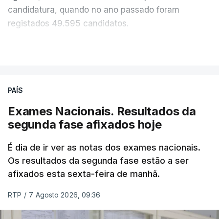
candidatura, quando no ano passado foram
registados 49.595 candidatos.
"Os resultados da 1ª fase do concurso nacional de
VER MAIS
acesso mostram que em 2026 se registou o
número mais elevado de candidatos nos últimos 30
anos, exceto nos anos da pandemia de Covid-19,
PAÍS
durante os quais foram adotadas regras
Exames Nacionais. Resultados da
excecionais para a conclusão do ensino
segunda fase afixados hoje
secundário e para a utilização de exames
nacionais como provas de ingresso", refere o
É dia de ir ver as notas dos exames nacionais.
Ministério da Educação, Ciência e Inovação (MECI)
Os resultados da segunda fase estão a ser
em comunicado.
afixados esta sexta-feira de manhã.
O MECI salienta que, sendo afixados hoje os
RTP
/
7 Agosto 2026, 09:36
resultados dos processos de reapreciação dos