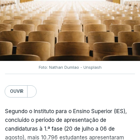
combustíveis desceram durante o cessar-fogo
entre Washington e Teerão.
No entanto, com o retomar do conflito, as últimas
semanas têm sido marcadas por uma subida
acentuada, tendência que deverá ser revertida na
próxima semana.
Foto: Nathan Dumlao - Unsplash
c/Lusa
OUVIR
Segundo o Instituto para o Ensino Superior (IES),
concluído o período de apresentação de
candidaturas à 1.ª fase (20 de julho a 06 de
agosto), mais 10.796 estudantes apresentaram