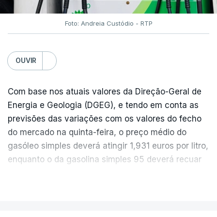
Foto: Andreia Custódio - RTP
OUVIR
Com base nos atuais valores da Direção-Geral de
Energia e Geologia (DGEG), e tendo em conta as
previsões das variações com os valores do fecho
do mercado na quinta-feira, o preço médio do
gasóleo simples deverá atingir 1,931 euros por litro,
enquanto o da gasolina simples 95 deverá recuar
para 1,855 euros por litro.
VER MAIS
A média final só ficará fechada ao final do dia,
podendo ainda registar alterações em função da