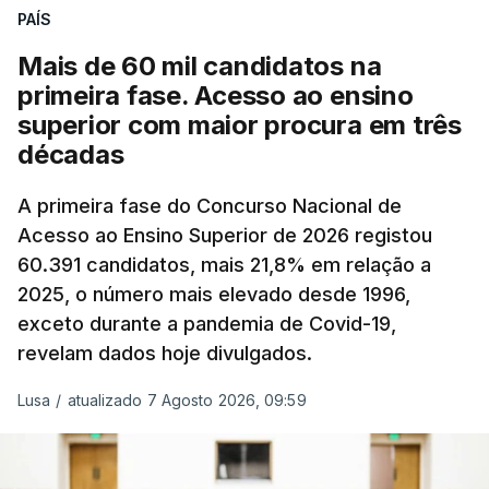
evolução das cotações internacionais do petróleo,
PAÍS
e o custo final na bomba poderá variar conforme o
Mais de 60 mil candidatos na
posto de abastecimento, a marca e a localização.
primeira fase. Acesso ao ensino
superior com maior procura em três
A atualização do desconto do Imposto sobre os
décadas
Produtos Petrolíferos (ISP) também poderá
alterar os valores previstos.
A primeira fase do Concurso Nacional de
Acesso ao Ensino Superior de 2026 registou
O Governo comprometeu-se a aplicar uma redução
60.391 candidatos, mais 21,8% em relação a
extraordinária e temporária no ISP, sempre que se
2025, o número mais elevado desde 1996,
verifique um aumento do preço dos combustíveis
exceto durante a pandemia de Covid-19,
superior a 10 cêntimos, para mitigar a escalada de
revelam dados hoje divulgados.
preços.
Lusa
/
atualizado 7 Agosto 2026, 09:59
Depois de uma subida inicial devido à guerra no
Irão, à tensão geopolítica no Médio Oriente e ao
fecho do estreito de Ormuz, os preços dos