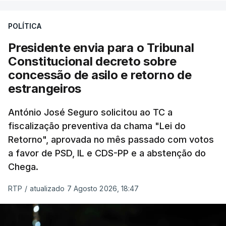
treze apoios sociais "num só" e pretende "tornar o
POLÍTICA
sistema mais simples, mais justo e transparente".
Presidente envia para o Tribunal
"Sempre que seja possível reduzir burocracias,
Constitucional decreto sobre
eliminar sobreposições e garantir que os apoios
concessão de asilo e retorno de
chegam a quem mais necessita, estaremos a dar
estrangeiros
um passo na direção certa", argumenta o
António José Seguro solicitou ao TC a
Presidente da República.
fiscalização preventiva da chama "Lei do
Retorno", aprovada no mês passado com votos
Assegurar que "ninguém é
a favor de PSD, IL e CDS-PP e a abstenção do
prejudicado"
Chega.
RTP
/
atualizado 7 Agosto 2026, 18:47
O Preisdente deixa, no entanto, deixa alguns
avisos:
uma reforma desta dimensão "deve ter