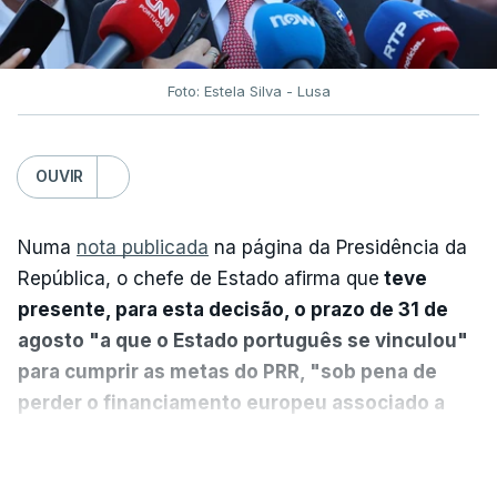
Foto: Estela Silva - Lusa
OUVIR
Numa
nota publicada
na página da Presidência da
República, o chefe de Estado afirma que
teve
presente, para esta decisão, o prazo de 31 de
agosto "a que o Estado português se vinculou"
para cumprir as metas do PRR, "sob pena de
perder o financiamento europeu associado a
essa reforma específica".
VER MAIS
António José Seguro entende que a reforma reúne