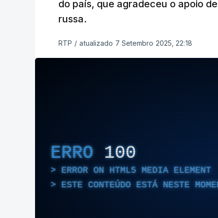
do país, que agradeceu o apoio de 
russa.
RTP
/
atualizado 7 Setembro 2025, 22:18
ERRO
100
ERROR ON HTML5 MEDIA ELEMENT
ESTE CONTEÚDO ESTÁ NESTE MOME