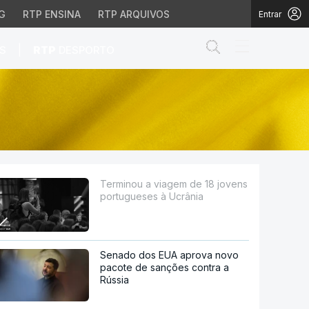
G
RTP ENSINA
RTP ARQUIVOS
Entrar
Abrir campo de
|
S
RTP
DESPORTO
ses à Ucrânia
Terminou a viagem de 18 jovens
portugueses à Ucrânia
Senado dos EUA aprova novo
pacote de sanções contra a
Rússia