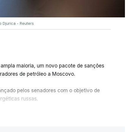
o Djurica - Reuters
 ampla maioria, um novo pacote de sanções
pradores de petróleo a Moscovo.
cançado pelos senadores com o objetivo de
ergéticas russas.
isto a Vladimir Putin e aos principais
ER MAIS
ção de tarifas até 500% sobre as exportações