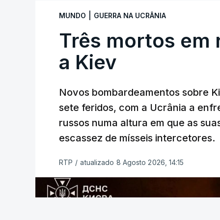
|
MUNDO
GUERRA NA UCRÂNIA
Três mortos em 
a Kiev
Novos bombardeamentos sobre Kie
ERRO
100
sete feridos, com a Ucrânia a enf
ERROR ON HTML5 MEDIA ELEMEN
russos numa altura em que as su
ESTE CONTEÚDO ESTÁ NESTE MO
escassez de mísseis intercetores.
RTP
/
atualizado 8 Agosto 2026, 14:15