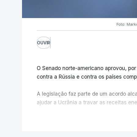
Foto: Mark
OUVIR
O Senado norte-americano aprovou, por
contra a Rússia e contra os países com
A legislação faz parte de um acordo al
ajudar a Ucrânia a travar as receitas en
Entre essas sanções está a proibição de v
V
comandantes militares e ainda a aplica
russas.