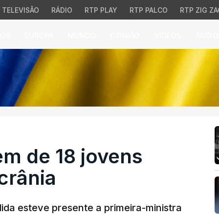
TELEVISÃO
RÁDIO
RTP PLAY
RTP PALCO
RTP ZIG ZA
026
EUROPA
MUNDO
OPINIÃO
VÍDEOS
ÁUDIO
 de 18 jovens portugue
em de 18 jovens
crânia
da esteve presente a primeira-ministra