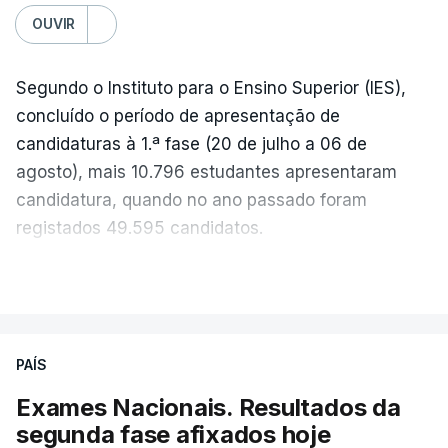
OUVIR
Segundo o Instituto para o Ensino Superior (IES),
concluído o período de apresentação de
candidaturas à 1.ª fase (20 de julho a 06 de
agosto), mais 10.796 estudantes apresentaram
candidatura, quando no ano passado foram
registados 49.595 candidatos.
"Os resultados da 1ª fase do concurso nacional de
VER MAIS
acesso mostram que em 2026 se registou o
número mais elevado de candidatos nos últimos 30
anos, exceto nos anos da pandemia de Covid-19,
PAÍS
durante os quais foram adotadas regras
Exames Nacionais. Resultados da
excecionais para a conclusão do ensino
segunda fase afixados hoje
secundário e para a utilização de exames