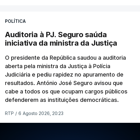
responsabilidade de sugerir as instalações da
Construbarcelos para acolher um atrelado
POLÍTICA
apreendido numa operação de droga.
Auditoria à PJ. Seguro saúda
iniciativa da ministra da Justiça
O presidente da República saudou a auditoria
aberta pela ministra da Justiça à Polícia
Judiciária e pediu rapidez no apuramento de
resultados. António José Seguro avisou que
cabe a todos os que ocupam cargos públicos
defenderem as instituições democráticas.
RTP
/
6 Agosto 2026, 20:23