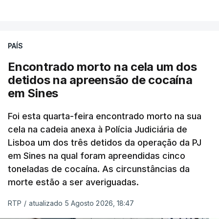
VER MAIS
publicados no dia seguinte (sexta-feira), o que
poderá não acontecer.
PAÍS
No domingo, estavam concluídos cerca de 50 por
cento dos mais de 20 mil pedidos de reapreciação,
Encontrado morto na cela um dos
mas Cristina Mota, porta-voz da Missão Escola
detidos na apreensão de cocaína
Pública, tem dúvidas de que o processo esteja
em Sines
concluído a tempo.
Foi esta quarta-feira encontrado morto na sua
cela na cadeia anexa à Polícia Judiciária de
"Durante o fim de semana e nos últimos dias,
Lisboa um dos três detidos da operação da PJ
apercebamo-nos que ainda estão a ser
em Sines na qual foram apreendidas cinco
convocados professores para reapreciações"
,
toneladas de cocaína. As circunstâncias da
disse a professora à agência Lusa.
"Será
morte estão a ser averiguadas.
praticamente impossível termos a totalidade
das reapreciações na sexta-feira".
RTP
/
atualizado 5 Agosto 2026, 18:47