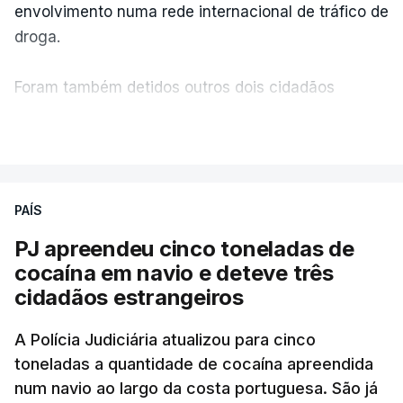
envolvimento numa rede internacional de tráfico de
classificadas e que o processo está a decorrer
droga.
"com normalidade e tranquilidade".
Foram também detidos outros dois cidadãos
c/ Lusa
estrangeiros, em situação clandestina e irregular,
VER MAIS
que se encontravam no interior do navio visado na
operação "Skydrop".
PAÍS
O elemento da tripulação encontrado morto
seria o
único detido que poderia dar mais informações
PJ apreendeu cinco toneladas de
à PJ
.
cocaína em navio e deteve três
cidadãos estrangeiros
O corpo foi encontrado pelos guardas prisionais
pelas 8h00 desta quarta-feira. A RTP apurou que
A Polícia Judiciária atualizou para cinco
toneladas a quantidade de cocaína apreendida
não existe videovigilância nas celas, mas há
num navio ao largo da costa portuguesa. São já
câmaras nos corredores das instalações.