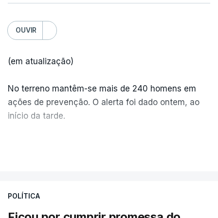
OUVIR
(em atualização)
No terreno mantêm-se mais de 240 homens em
ações de prevenção. O alerta foi dado ontem, ao
início da tarde.
Mais de 20 mil pessoas foram retiradas de casa
VER MAIS
por causa dos violentos incêndios no Canadá
POLÍTICA
Ficou por cumprir promessa do