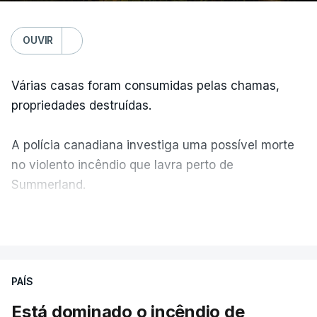
OUVIR
Várias casas foram consumidas pelas chamas,
propriedades destruídas.
A polícia canadiana investiga uma possível morte
no violento incêndio que lavra perto de
Summerland.
VER MAIS
Éum cenário de terror, descreve o primeiro-ministro
da Columbia Britânica, David Iby.
PAÍS
Está dominado o incêndio de
ERRO
100