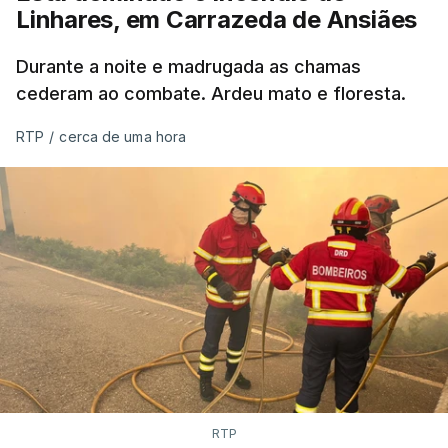
Linhares, em Carrazeda de Ansiães
ERROR ON HTML5 MEDIA ELEMENT
Durante a noite e madrugada as chamas
ESTE CONTEÚDO ESTÁ NESTE
cederam ao combate. Ardeu mato e floresta.
MOMENTO INDISPONÍVEL
RTP
/
cerca de uma hora
As autoridades canadianas estimam que vai levar
dias ou semanas para controlar o fogo. Mais de
dois mil operacionais estão no terreno no combate
às chamas.
RTP