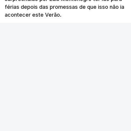
férias depois das promessas de que isso não ia
acontecer este Verão.
RTP
/
atualizado 8 Agosto 2026, 21:26
ERRO
100
ERROR ON HTML5 MEDIA ELEMENT
ESTE CONTEÚDO ESTÁ NESTE MOMENTO
INDISPONÍVEL