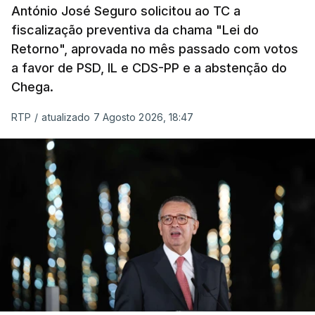
António José Seguro solicitou ao TC a
Presidente da República.
fiscalização preventiva da chama "Lei do
Retorno", aprovada no mês passado com votos
Assegurar que "ninguém é
a favor de PSD, IL e CDS-PP e a abstenção do
prejudicado"
Chega.
RTP
/
atualizado 7 Agosto 2026, 18:47
O Preisdente deixa, no entanto, deixa alguns
avisos:
uma reforma desta dimensão "deve ter
como primeiro critério a proteção das pessoas"
e "nenhum processo de simplificação pode
traduzir-se numa diminuição da proteção
social".
António José Seguro vinca que se
deverá
assegurar que "ninguém é prejudicado face à