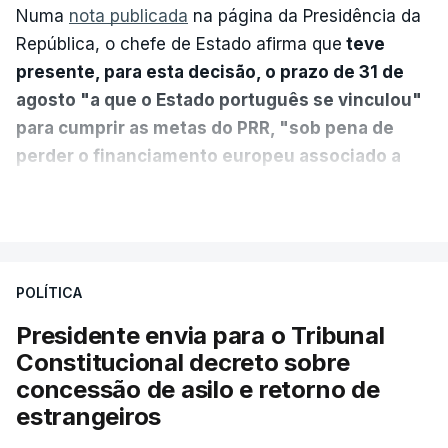
Numa
nota publicada
na página da Presidência da
República, o chefe de Estado afirma que
teve
presente, para esta decisão, o prazo de 31 de
agosto "a que o Estado português se vinculou"
para cumprir as metas do PRR, "sob pena de
perder o financiamento europeu associado a
essa reforma específica".
VER MAIS
António José Seguro entende que a reforma reúne
treze apoios sociais "num só" e pretende "tornar o
POLÍTICA
sistema mais simples, mais justo e transparente".
Presidente envia para o Tribunal
"Sempre que seja possível reduzir burocracias,
Constitucional decreto sobre
eliminar sobreposições e garantir que os apoios
concessão de asilo e retorno de
chegam a quem mais necessita, estaremos a dar
estrangeiros
um passo na direção certa", argumenta o