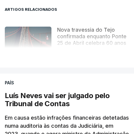
ARTIGOS RELACIONADOS
Nova travessia do Tejo
confirmada enquanto Ponte
25 de Abril celebra 60 anos
atualizado 6 Agosto 2026, 13:02
VER MAIS
PAÍS
Luís Neves vai ser julgado pelo
Tribunal de Contas
Em causa estão infrações financeiras detetadas
numa auditoria às contas da Judiciária, em
2023, quando o agora ministro da Administração