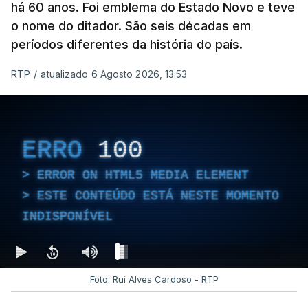
há 60 anos. Foi emblema do Estado Novo e teve
o nome do ditador. São seis décadas em
períodos diferentes da história do país.
RTP
/
atualizado 6 Agosto 2026, 13:53
ERRO
100
ERROR ON HTML5 MEDIA ELEMENT
ESTE CONTEÚDO ESTÁ NESTE MOMENTO
INDISPONÍVEL
Foto: Rui Alves Cardoso - RTP