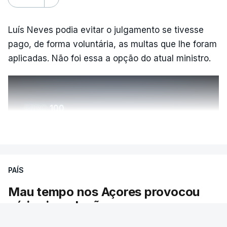
Luís Neves podia evitar o julgamento se tivesse
pago, de forma voluntária, as multas que lhe foram
aplicadas. Não foi essa a opção do atual ministro.
ERRO
100
ERROR ON HTML5 MEDIA ELEMENT
VER MAIS
ESTE CONTEÚDO ESTÁ NESTE
MOMENTO INDISPONÍVEL
PAÍS
Mau tempo nos Açores provocou
várias inundações