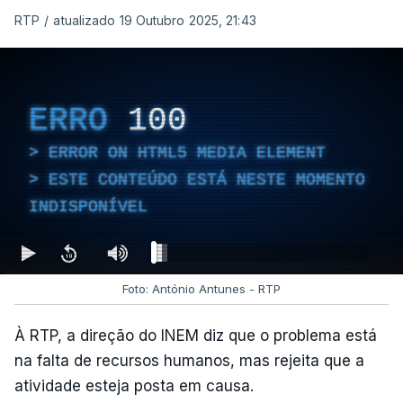
RTP
/
atualizado 19 Outubro 2025, 21:43
ERRO
100
ERROR ON HTML5 MEDIA ELEMENT
ESTE CONTEÚDO ESTÁ NESTE MOMENTO
INDISPONÍVEL
Foto: António Antunes - RTP
À RTP, a direção do INEM diz que o problema está
na falta de recursos humanos, mas rejeita que a
atividade esteja posta em causa.