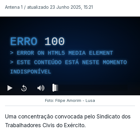
Antena 1
/
atualizado 23 Junho 2025, 15:21
ERRO
100
ERROR ON HTML5 MEDIA ELEMENT
ESTE CONTEÚDO ESTÁ NESTE MOMENTO
INDISPONÍVEL
Foto: Filipe Amorim - Lusa
Uma concentração convocada pelo Sindicato dos
Trabalhadores Civis do Exército.