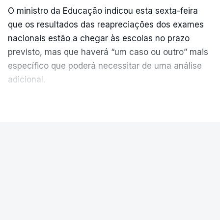
O ministro da Educação indicou esta sexta-feira
que os resultados das reapreciações dos exames
nacionais estão a chegar às escolas no prazo
previsto, mas que haverá “um caso ou outro” mais
específico que poderá necessitar de uma análise
adicional.
VER MAIS
As reapreciações “estão a chegar, estão
classificadas” mas
“haverá um caso ou outro
residual que precisa de ser ainda verificado,
PAÍS
porque são casos às vezes muito específicos”
,
explicou Fernando Alexandre aos jornalistas.
Diretor financeiro da PJ nega que
Construbarcelos tenha feito obras
Existem “umas escassas dezenas por resolver mas
na casa onde vive
são casos específicos, problemáticos, que existem
todos anos e implicam interagir com a escola,
O diretor financeiro da Polícia Judiciária