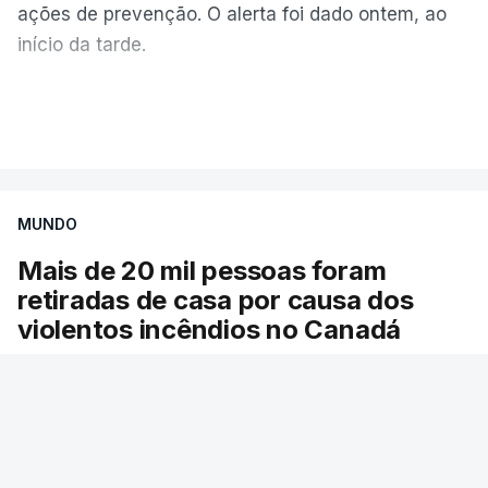
ações de prevenção. O alerta foi dado ontem, ao
início da tarde.
Mais de 20 mil pessoas foram retiradas de casa
VER MAIS
por causa dos violentos incêndios no Canadá
MUNDO
Mais de 20 mil pessoas foram
retiradas de casa por causa dos
violentos incêndios no Canadá
Milhares de pessoas têm ordem de evacuação.
O governo da província declarou o estado de
emergência por causa de dezenas de incêndios
florestais que estão descontrolados.