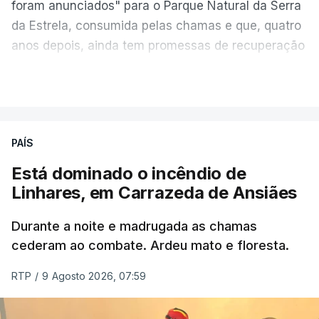
foram anunciados" para o Parque Natural da Serra
da Estrela, consumida pelas chamas e que, quatro
anos depois, ainda tem promessas de recuperação
por cumprir.
VER MAIS
ERRO
100
PAÍS
ERROR ON HTML5 MEDIA ELEMENT
Está dominado o incêndio de
Linhares, em Carrazeda de Ansiães
ESTE CONTEÚDO ESTÁ NESTE
MOMENTO INDISPONÍVEL
Durante a noite e madrugada as chamas
cederam ao combate. Ardeu mato e floresta.
RTP
/
9 Agosto 2026, 07:59