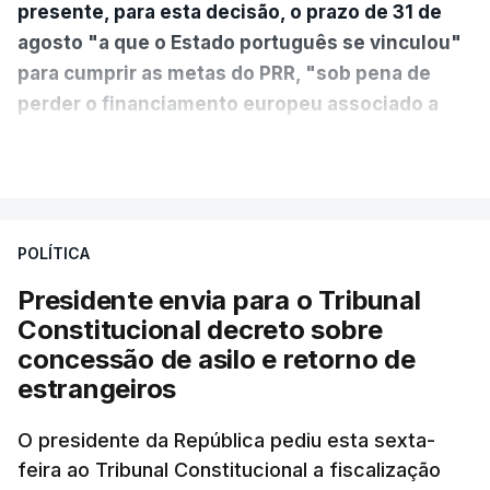
presente, para esta decisão, o prazo de 31 de
agosto "a que o Estado português se vinculou"
para cumprir as metas do PRR, "sob pena de
perder o financiamento europeu associado a
essa reforma específica".
VER MAIS
António José Seguro entende que a reforma reúne
treze apoios sociais "num só" e pretende "tornar o
POLÍTICA
sistema mais simples, mais justo e transparente".
Presidente envia para o Tribunal
"Sempre que seja possível reduzir burocracias,
Constitucional decreto sobre
eliminar sobreposições e garantir que os apoios
concessão de asilo e retorno de
chegam a quem mais necessita, estaremos a dar
estrangeiros
um passo na direção certa", argumenta o
O presidente da República pediu esta sexta-
Presidente da República.
feira ao Tribunal Constitucional a fiscalização