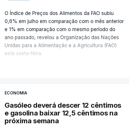
O Índice de Preços dos Alimentos da FAO subiu
0,6% em julho em comparação com o mês anterior
e 1% em comparação com o mesmo período do
ano passado, revelou a Organização das Nações
Unidas para a Alimentação e a Agricultura (FAO)
esta sexta-feira.
VER MAIS
Os preços globais dos alimentos atingiram o
seu nível mais elevado em três anos e meio,
ECONOMIA
com ondas de calor no Verão e conflitos na
Ucrânia e no Médio Oriente a elevar os
Gasóleo deverá descer 12 cêntimos
custos das colheitas.
e gasolina baixar 12,5 cêntimos na
próxima semana
O índice, que acompanha as variações mensais