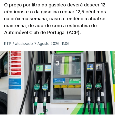
de um cabaz de produtos alimentares
O preço por litro do gasóleo deverá descer 12
comercializados internacionalmente, subiu para
cêntimos e o da gasolina recuar 12,5 cêntimos
na próxima semana, caso a tendência atual se
131,1 pontos em julho, face aos 130,3 de junho.
mantenha, de acordo com a estimativa do
Automóvel Club de Portugal (ACP).
O aumento dos preços dos alimentos básicos
tende a traduzir-se em preços mais elevados
RTP
/
atualizado 7 Agosto 2026, 11:06
nas prateleiras nos meses seguintes, à medida
que os fornecedores repercutem os seus
custos nos consumidores.
Em julho, o aumento esteve associado aos preços
do açúcar (+5,6%), dos cereais (+3,4%) e dos
óleos vegetais (+2%).
Estes aumentos foram "parcialmente
compensados por quedas" nos preços das "carnes