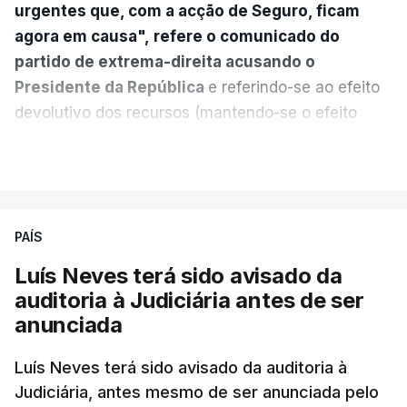
urgentes que, com a acção de Seguro, ficam
agora em causa", refere o comunicado do
partido de extrema-direita acusando o
Presidente da República
e referindo-se ao efeito
devolutivo dos recursos (mantendo-se o efeito
suspensivo) e o aumento do prazo para detenção
VER MAIS
em centro de acolhimento temporário.
Chega refere ainda que Seguro tem reservas
PAÍS
quanto à possibilidade de expulsar do país
cidadãos adultos em situação ilegal, se
Luís Neves terá sido avisado da
tiverem filhos menores.
auditoria à Judiciária antes de ser
anunciada
“Com esta acção de Seguro, sendo atingido o
prazo de 60 dias, os imigrantes terão que ser
Luís Neves terá sido avisado da auditoria à
Judiciária, antes mesmo de ser anunciada pelo
libertados,
ainda que os seus pedidos de asilo