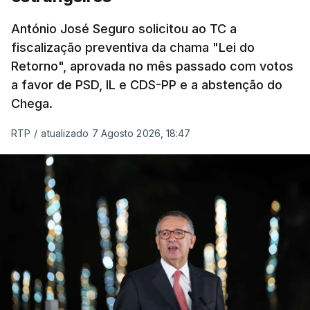
um passo na direção certa", argumenta o
António José Seguro solicitou ao TC a
Presidente da República.
fiscalização preventiva da chama "Lei do
Retorno", aprovada no mês passado com votos
Assegurar que "ninguém é
a favor de PSD, IL e CDS-PP e a abstenção do
prejudicado"
Chega.
RTP
/
atualizado 7 Agosto 2026, 18:47
O Preisdente deixa, no entanto, deixa alguns
avisos:
uma reforma desta dimensão "deve ter
como primeiro critério a proteção das pessoas"
e "nenhum processo de simplificação pode
traduzir-se numa diminuição da proteção
social".
António José Seguro vinca que se
deverá