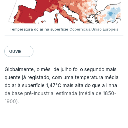
outra equipa de reportagem confirmou que
há
mais de 100 pedidos de reapreciação de notas
que aguardam a divulgação.
Temperatura do ar na superfície
Copernicus,União Europeia
Os resultados chegaram a ser enviados à escola
depois da meia-noite desta segunda-feira, mais
concretamente à 0h47, no entanto, ao início da
OUVIR
manhã a afixação ainda não tinha sido feita.
Globalmente, o mês de julho foi o segundo mais
quente já registado, com uma temperatura média
ERRO
100
do ar à superfície 1,47°C mais alta do que a linha
ERROR ON HTML5 MEDIA ELEMENT
de base pré-industrial estimada (média de 1850-
1900).
ESTE CONTEÚDO ESTÁ NESTE
MOMENTO INDISPONÍVEL
A Europa Ocidental vivenciou o período de
VER MAIS
junho-julho mais quente já registado
,
e julho