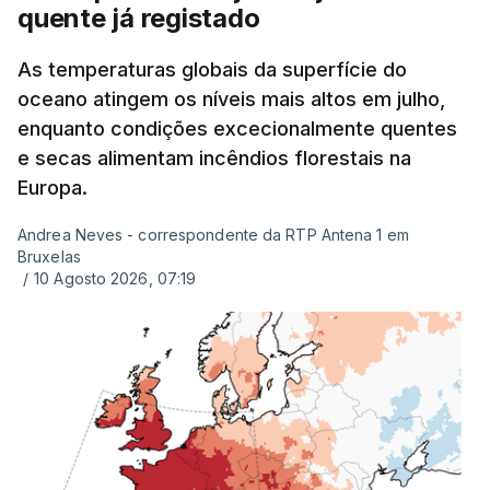
Alguns encarregados de educação e alunos foram
quente já registado
até à escola para ver o resultado mas ainda não
tinha sido divulgado. Alguns pais apontam
As temperaturas globais da superfície do
oceano atingem os níveis mais altos em julho,
incorreções e aguardam a atualização na
enquanto condições excecionalmente quentes
plataforma Inovar.
e secas alimentam incêndios florestais na
Europa.
Andrea Neves - correspondente da RTP Antena 1 em
ERRO
100
Bruxelas
ERROR ON HTML5 MEDIA ELEMENT
/
10 Agosto 2026, 07:19
ESTE CONTEÚDO ESTÁ NESTE
MOMENTO INDISPONÍVEL
Já a norte, na Escola Secundária de Rio Tinto, uma