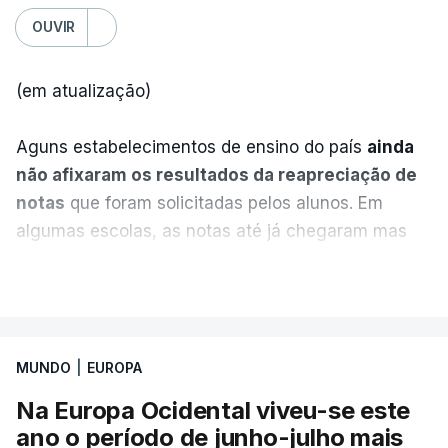
OUVIR
(em atualização)
Aguns estabelecimentos de ensino do país
ainda
não afixaram os resultados da reapreciação de
notas
que foram solicitadas pelos alunos. Em
algumas escolas, as notas até já chegaram mas
alguns erros estão a atrasar a afixação das notas.
VER MAIS
Uma das escolas é o Liceu Camões, em Lisboa.
Uma equipa de reportagem da RTP confirmou que
MUNDO
|
EUROPA
tinha chegado o resultado de
14 reapreciações de
exames, mas ainda não tinham sido afixados.
Na Europa Ocidental viveu-se este
ano o período de junho-julho mais