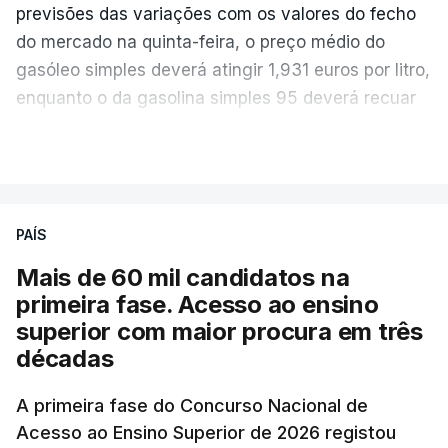
previsões das variações com os valores do fecho
do mercado na quinta-feira, o preço médio do
gasóleo simples deverá atingir 1,931 euros por litro,
enquanto o da gasolina simples 95 deverá recuar
para 1,855 euros por litro.
VER MAIS
A média final só ficará fechada ao final do dia,
podendo ainda registar alterações em função da
evolução das cotações internacionais do petróleo,
PAÍS
e o custo final na bomba poderá variar conforme o
Mais de 60 mil candidatos na
posto de abastecimento, a marca e a localização.
primeira fase. Acesso ao ensino
superior com maior procura em três
A atualização do desconto do Imposto sobre os
décadas
Produtos Petrolíferos (ISP) também poderá
alterar os valores previstos.
A primeira fase do Concurso Nacional de
Acesso ao Ensino Superior de 2026 registou
O Governo comprometeu-se a aplicar uma redução