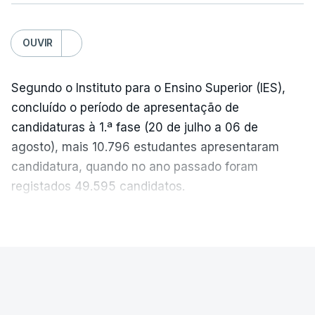
c/Lusa
OUVIR
Segundo o Instituto para o Ensino Superior (IES),
concluído o período de apresentação de
candidaturas à 1.ª fase (20 de julho a 06 de
agosto), mais 10.796 estudantes apresentaram
candidatura, quando no ano passado foram
registados 49.595 candidatos.
"Os resultados da 1ª fase do concurso nacional de
VER MAIS
acesso mostram que em 2026 se registou o
número mais elevado de candidatos nos últimos 30
anos, exceto nos anos da pandemia de Covid-19,
PAÍS
durante os quais foram adotadas regras
Exames Nacionais. Resultados da