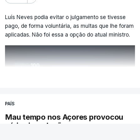
Luís Neves podia evitar o julgamento se tivesse
pago, de forma voluntária, as multas que lhe foram
aplicadas. Não foi essa a opção do atual ministro.
ERRO
100
ERROR ON HTML5 MEDIA ELEMENT
VER MAIS
ESTE CONTEÚDO ESTÁ NESTE
MOMENTO INDISPONÍVEL
PAÍS
Mau tempo nos Açores provocou
várias inundações