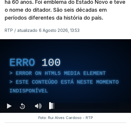
há 60 anos. Foi emblema do Estado Novo e teve
o nome do ditador. São seis décadas em
períodos diferentes da história do país.
RTP
/
atualizado 6 Agosto 2026, 13:53
ERRO
100
ERROR ON HTML5 MEDIA ELEMENT
ESTE CONTEÚDO ESTÁ NESTE MOMENTO
INDISPONÍVEL
Foto: Rui Alves Cardoso - RTP