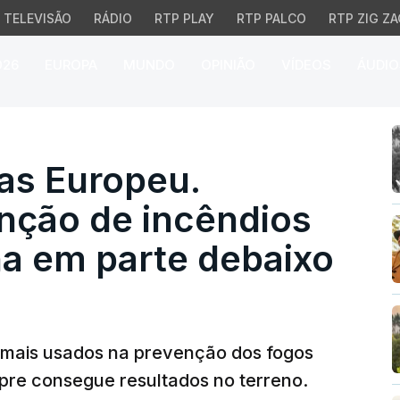
TELEVISÃO
RÁDIO
RTP PLAY
RTP PALCO
RTP ZIG ZA
026
EUROPA
MUNDO
OPINIÃO
VÍDEOS
ÁUDIO
 Europeu. Fundos de pr
as Europeu.
nção de incêndios
na em parte debaixo
 mais usados na prevenção dos fogos
mpre consegue resultados no terreno.