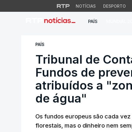
NOTÍCIAS
DESPORTO
PAÍS
MUNDIAL 2
Tribunal de Contas
PAÍS
Tribunal de Cont
Fundos de preve
atribuídos a "zo
de água"
Os fundos europeus são cada vez
florestais, mas o dinheiro nem se