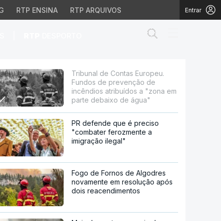
G
RTP ENSINA
RTP ARQUIVOS
Entrar
Abrir campo de
|
S
RTP
DESPORTO
evenção de incêndios a
Tribunal de Contas Europeu.
Fundos de prevenção de
incêndios atribuídos a "zona em
parte debaixo de água"
PR defende que é preciso
"combater ferozmente a
imigração ilegal"
Fogo de Fornos de Algodres
novamente em resolução após
dois reacendimentos